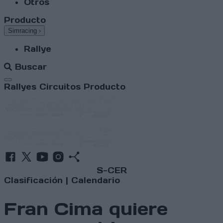
Otros
Producto
Simracing
›
Rallye
Buscar
Abrir menú
Rallyes
Circuitos
Producto
S-CER
Clasificación
|
Calendario
Fran Cima quiere