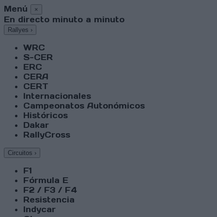
Menú
×
En directo minuto a minuto
Rallyes
›
WRC
S-CER
ERC
CERA
CERT
Internacionales
Campeonatos Autonómicos
Históricos
Dakar
RallyCross
Circuitos
›
F1
Fórmula E
F2 / F3 / F4
Resistencia
Indycar