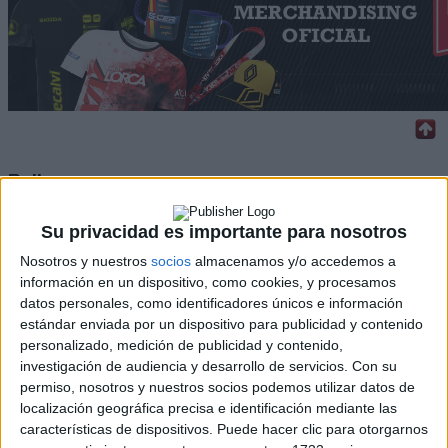
Rallyes
WRC
Su privacidad es importante para nosotros
S-CER
ERC
Nosotros y nuestros
socios
almacenamos y/o accedemos a
CERA
información en un dispositivo, como cookies, y procesamos
CERT
datos personales, como identificadores únicos e información
Internacionales
estándar enviada por un dispositivo para publicidad y contenido
Campeonatos Autonómicos
personalizado, medición de publicidad y contenido,
Históricos
investigación de audiencia y desarrollo de servicios.
Con su
Dakar
permiso, nosotros y nuestros socios podemos utilizar datos de
RallyCross
localización geográfica precisa e identificación mediante las
características de dispositivos. Puede hacer clic para otorgarnos
Circuitos