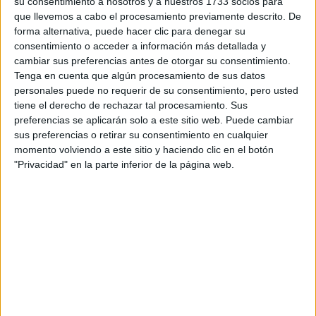
su consentimiento a nosotros y a nuestros 1733 socios para
que llevemos a cabo el procesamiento previamente descrito. De
F1
forma alternativa, puede hacer clic para denegar su
Fórmula E
consentimiento o acceder a información más detallada y
F2 / F3 / F4
cambiar sus preferencias antes de otorgar su consentimiento.
Resistencia
Indycar
Tenga en cuenta que algún procesamiento de sus datos
Otros
personales puede no requerir de su consentimiento, pero usted
tiene el derecho de rechazar tal procesamiento. Sus
Producto
preferencias se aplicarán solo a este sitio web. Puede cambiar
sus preferencias o retirar su consentimiento en cualquier
Producto
momento volviendo a este sitio y haciendo clic en el botón
"Privacidad" en la parte inferior de la página web.
Web pensada para poder ofrecer diferentes
productos propios y ajenos para que los
aficionados los puedan adquirir
Divulgación
Dossier
Webs
Comunicados
Fotografía
Vídeos (on boards)