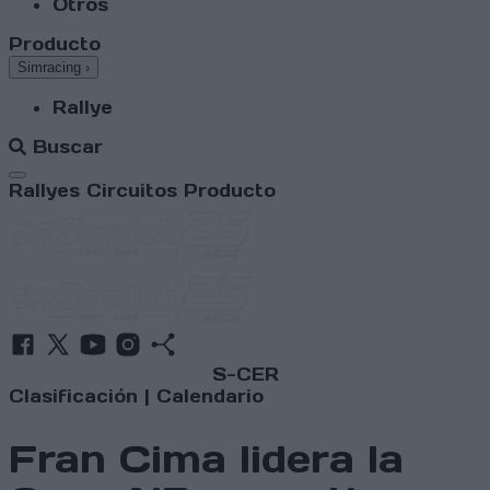
Otros
Producto
Simracing
›
Rallye
Buscar
Abrir menú
Rallyes
Circuitos
Producto
S-CER
Clasificación
|
Calendario
Fran Cima lidera la