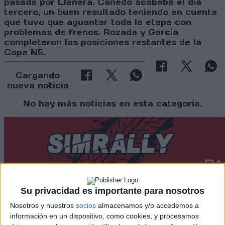
pasada por Llanera. Canedo acababa el día
tercero, un buen resultado teniendo en cuenta
que tuvo que aguantar toda la etapa con
problemas de frenos. Rozada y García
completaron las posiciones restantes de la
Copa N5.
Cargando
nueva noticia
No hay más noticias en esta categoría.
Su privacidad es importante para nosotros
Nosotros y nuestros
socios
almacenamos y/o accedemos a
Rallyes
información en un dispositivo, como cookies, y procesamos