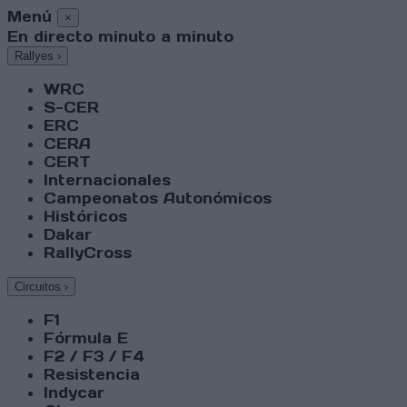
Menú
×
En directo minuto a minuto
Rallyes
›
WRC
S-CER
ERC
CERA
CERT
Internacionales
Campeonatos Autonómicos
Históricos
Dakar
RallyCross
Circuitos
›
F1
Fórmula E
F2 / F3 / F4
Resistencia
Indycar