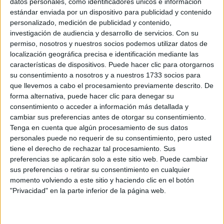
WRC
datos personales, como identificadores únicos e información
S-CER
estándar enviada por un dispositivo para publicidad y contenido
ERC
personalizado, medición de publicidad y contenido,
CERA
investigación de audiencia y desarrollo de servicios.
Con su
CERT
permiso, nosotros y nuestros socios podemos utilizar datos de
Internacionales
localización geográfica precisa e identificación mediante las
Campeonatos Autonómicos
características de dispositivos. Puede hacer clic para otorgarnos
Históricos
su consentimiento a nosotros y a nuestros 1733 socios para
Dakar
que llevemos a cabo el procesamiento previamente descrito. De
RallyCross
forma alternativa, puede hacer clic para denegar su
consentimiento o acceder a información más detallada y
Circuitos
cambiar sus preferencias antes de otorgar su consentimiento.
Tenga en cuenta que algún procesamiento de sus datos
F1
personales puede no requerir de su consentimiento, pero usted
Fórmula E
tiene el derecho de rechazar tal procesamiento. Sus
F2 / F3 / F4
preferencias se aplicarán solo a este sitio web. Puede cambiar
Resistencia
sus preferencias o retirar su consentimiento en cualquier
Indycar
momento volviendo a este sitio y haciendo clic en el botón
Otros
"Privacidad" en la parte inferior de la página web.
Producto
Producto