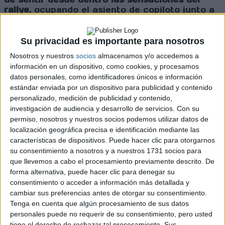
rallye
, ocupando el asiento de copiloto junto a
Fran Cima en algunas de las pasadas al tramo
de pruebas que servirá a los equipos como
primera toma de contacto con las carreteras
Su privacidad es importante para nosotros
del Bierzo.
Nosotros y nuestros
socios
almacenamos y/o accedemos a
información en un dispositivo, como cookies, y procesamos
Cargando
datos personales, como identificadores únicos e información
nueva noticia
estándar enviada por un dispositivo para publicidad y contenido
personalizado, medición de publicidad y contenido,
No hay más noticias en esta categoría.
investigación de audiencia y desarrollo de servicios.
Con su
permiso, nosotros y nuestros socios podemos utilizar datos de
localización geográfica precisa e identificación mediante las
características de dispositivos. Puede hacer clic para otorgarnos
su consentimiento a nosotros y a nuestros 1731 socios para
que llevemos a cabo el procesamiento previamente descrito. De
forma alternativa, puede hacer clic para denegar su
consentimiento o acceder a información más detallada y
cambiar sus preferencias antes de otorgar su consentimiento.
Rallyes
Tenga en cuenta que algún procesamiento de sus datos
personales puede no requerir de su consentimiento, pero usted
WRC
tiene el derecho de rechazar tal procesamiento. Sus