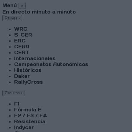
Menú
×
En directo minuto a minuto
Rallyes
›
WRC
S-CER
ERC
CERA
CERT
Internacionales
Campeonatos Autonómicos
Históricos
Dakar
RallyCross
Circuitos
›
F1
Fórmula E
F2 / F3 / F4
Resistencia
Indycar