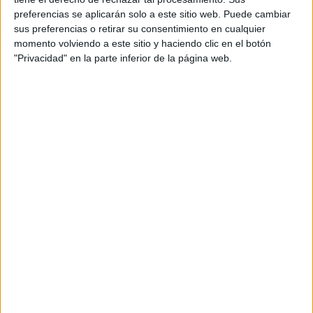
S-CER
preferencias se aplicarán solo a este sitio web. Puede cambiar
ERC
sus preferencias o retirar su consentimiento en cualquier
CERA
momento volviendo a este sitio y haciendo clic en el botón
CERT
"Privacidad" en la parte inferior de la página web.
Internacionales
Campeonatos Autonómicos
Históricos
Dakar
RallyCross
Circuitos
F1
Fórmula E
F2 / F3 / F4
Resistencia
Indycar
Otros
Producto
Producto