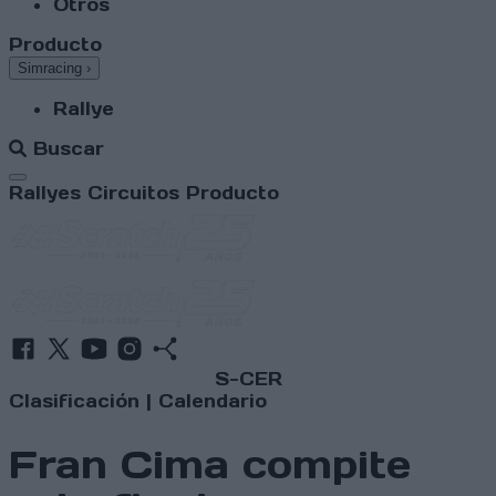
Otros
Producto
Simracing
›
Rallye
Buscar
Abrir menú
Rallyes
Circuitos
Producto
S-CER
Clasificación
|
Calendario
Fran Cima compite