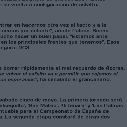
 su vuelta a configuración de asfalto.
trar en hacernos otra vez al tacto y a la
tenemos por delante”, añade Falcón. Buena
mucho hacer un buen papel. “Estamos ante
 en los principales frentes que tenemos”. Esos
tegoría RC3.
 a borrar rápidamente el mal recuerdo de Azores.
e volver al asfalto va a permitir que cojamos el
 que esperamos”
, ha señalado el grancanario.
el sábado cinco de mayo. La primera jornada será
equillo’, ‘San Mateo’, ‘Artenara’ y ‘Las Palmas
untuable para el Campeonato de España de
as. La segunda etapa constará de otras dos