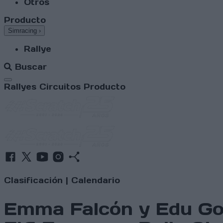
Otros
Producto
Simracing
›
Rallye
Buscar
Abrir menú
Rallyes
Circuitos
Producto
Clasificación
|
Calendario
Emma Falcón y Edu Gonz