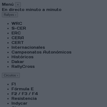
Menú
×
En directo minuto a minuto
Rallyes
›
WRC
S-CER
ERC
CERA
CERT
Internacionales
Campeonatos Autonómicos
Históricos
Dakar
RallyCross
Circuitos
›
F1
Fórmula E
F2 / F3 / F4
Resistencia
Indycar