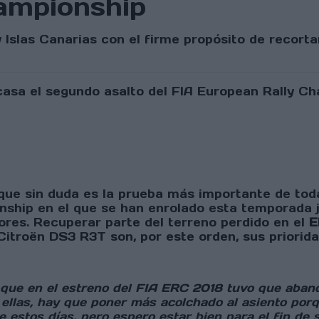
ampionship
y Islas Canarias con el firme propósito de recort
 que sin duda es la prueba más importante de toda 
nship en el que se han enrolado esta temporada 
res. Recuperar parte del terreno perdido en el
E
Citroën DS3 R3T son, por este orden, sus priorida
n, que en el estreno del FIA ERC 2018 tuvo que aba
 ellas, hay que poner más acolchado al asiento por
e estos días, pero espero estar bien para el fin de