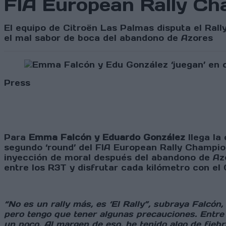
FIA European Rally Ch
El equipo de Citroën Las Palmas disputa el Rall
el mal sabor de boca del abandono de Azores
Press
Para
Emma Falcón y Eduardo González
llega la
segundo ‘round’ del FIA European Rally Champio
inyección de moral después del abandono de Azo
entre los R3T y disfrutar cada kilómetro con el 
“No es un rally más, es ‘El Rally”, subraya Falcó
pero tengo que tener algunas precauciones. Entre
un poco. Al margen de eso, he tenido algo de fiebr