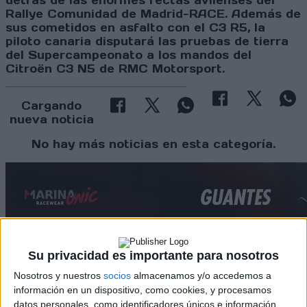
detrás de las enormes rectas avilenses del
Rallye Comunidad de Madrid-RACE. Además de
sus cometidos en asfalto con el C3 R5, la
piloto canaria disputará las pruebas de tierra
del Supercampeonato a los mandos del
Citroën C3 N5 de RMC Motorsport.
Cargando
nueva noticia
No hay más noticias en esta categoría.
Su privacidad es importante para nosotros
Nosotros y nuestros
socios
almacenamos y/o accedemos a
Rallyes
información en un dispositivo, como cookies, y procesamos
WRC
datos personales, como identificadores únicos e información