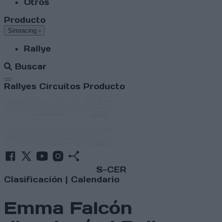
Otros
Producto
Simracing
›
Rallye
Buscar
Abrir menú
Rallyes
Circuitos
Producto
S-CER
Clasificación
|
Calendario
Emma Falcón