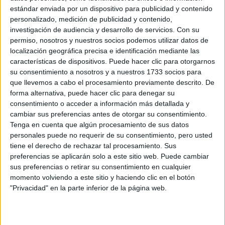
S-CER
estándar enviada por un dispositivo para publicidad y contenido
ERC
personalizado, medición de publicidad y contenido,
CERA
investigación de audiencia y desarrollo de servicios.
Con su
CERT
permiso, nosotros y nuestros socios podemos utilizar datos de
Internacionales
localización geográfica precisa e identificación mediante las
Campeonatos Autonómicos
características de dispositivos. Puede hacer clic para otorgarnos
Históricos
su consentimiento a nosotros y a nuestros 1733 socios para
Dakar
que llevemos a cabo el procesamiento previamente descrito. De
RallyCross
forma alternativa, puede hacer clic para denegar su
consentimiento o acceder a información más detallada y
Circuitos
cambiar sus preferencias antes de otorgar su consentimiento.
Tenga en cuenta que algún procesamiento de sus datos
F1
personales puede no requerir de su consentimiento, pero usted
Fórmula E
tiene el derecho de rechazar tal procesamiento. Sus
F2 / F3 / F4
preferencias se aplicarán solo a este sitio web. Puede cambiar
Resistencia
sus preferencias o retirar su consentimiento en cualquier
Indycar
Otros
momento volviendo a este sitio y haciendo clic en el botón
"Privacidad" en la parte inferior de la página web.
Producto
Producto