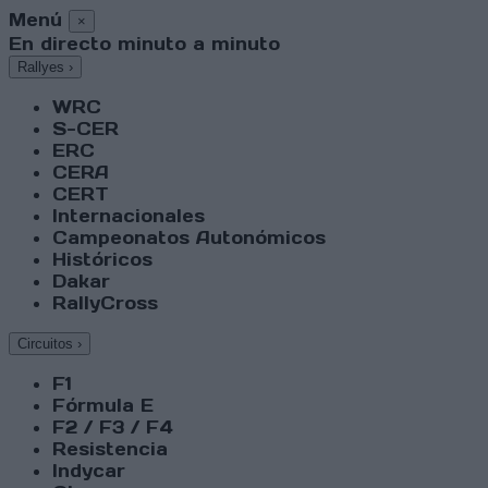
Menú
×
En directo minuto a minuto
Rallyes
›
WRC
S-CER
ERC
CERA
CERT
Internacionales
Campeonatos Autonómicos
Históricos
Dakar
RallyCross
Circuitos
›
F1
Fórmula E
F2 / F3 / F4
Resistencia
Indycar