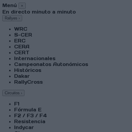
Menú
×
En directo minuto a minuto
Rallyes
›
WRC
S-CER
ERC
CERA
CERT
Internacionales
Campeonatos Autonómicos
Históricos
Dakar
RallyCross
Circuitos
›
F1
Fórmula E
F2 / F3 / F4
Resistencia
Indycar