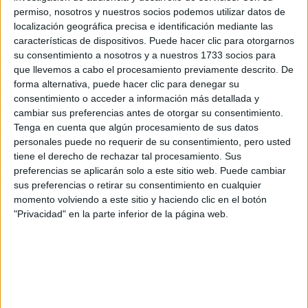
permiso, nosotros y nuestros socios podemos utilizar datos de
Carlos Sainz destaca que “
los dos ruedas
localización geográfica precisa e identificación mediante las
motrices tienen más diámetro de neumático y
características de dispositivos. Puede hacer clic para otorgarnos
recorrido de suspensión, y el sistema de inflado
su consentimiento a nosotros y a nuestros 1733 socios para
y desinflado; y eso ayuda. Pero también es cierto
que llevemos a cabo el procesamiento previamente descrito. De
que al ser etapas claramente de dunas, los 4x4
forma alternativa, puede hacer clic para denegar su
pueden adecuar sus presiones desde la salida de
la etapa y acortar un poco esa ventaja”.
consentimiento o acceder a información más detallada y
cambiar sus preferencias antes de otorgar su consentimiento.
Tenga en cuenta que algún procesamiento de sus datos
Cargando
personales puede no requerir de su consentimiento, pero usted
nueva noticia
tiene el derecho de rechazar tal procesamiento. Sus
preferencias se aplicarán solo a este sitio web. Puede cambiar
No hay más noticias en esta categoría.
sus preferencias o retirar su consentimiento en cualquier
momento volviendo a este sitio y haciendo clic en el botón
"Privacidad" en la parte inferior de la página web.