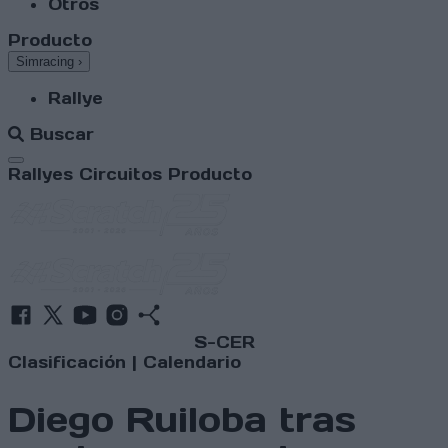
Otros
Producto
Simracing
›
Rallye
Buscar
Abrir menú
Rallyes
Circuitos
Producto
S-CER
Clasificación
|
Calendario
Diego Ruiloba tras