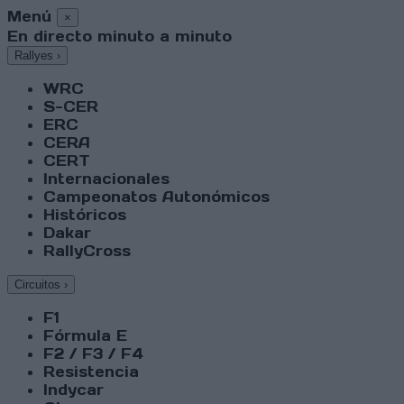
Menú
×
En directo minuto a minuto
Rallyes
›
WRC
S-CER
ERC
CERA
CERT
Internacionales
Campeonatos Autonómicos
Históricos
Dakar
RallyCross
Circuitos
›
F1
Fórmula E
F2 / F3 / F4
Resistencia
Indycar