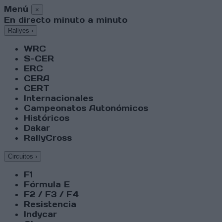
Menú
×
En directo minuto a minuto
Rallyes
›
WRC
S-CER
ERC
CERA
CERT
Internacionales
Campeonatos Autonómicos
Históricos
Dakar
RallyCross
Circuitos
›
F1
Fórmula E
F2 / F3 / F4
Resistencia
Indycar