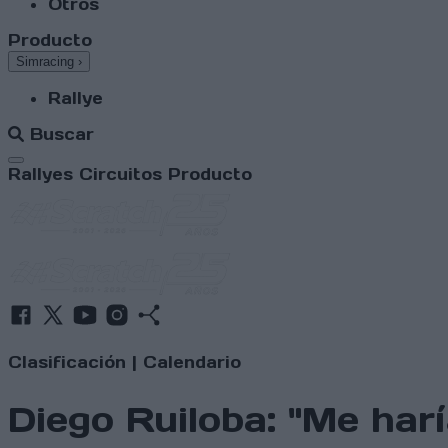
Otros
Producto
Simracing
›
Rallye
Buscar
Abrir menú
Rallyes
Circuitos
Producto
Clasificación
|
Calendario
Diego Ruiloba: "Me har