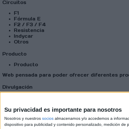
Circuitos
F1
Fórmula E
F2 / F3 / F4
Resistencia
Indycar
Otros
Producto
Producto
Web pensada para poder ofrecer diferentes prod
Divulgación
Dossier
Webs
Comunicados
Su privacidad es importante para nosotros
Fotografía
Nosotros y nuestros
socios
almacenamos y/o accedemos a información
Vídeos (on boards)
dispositivo para publicidad y contenido personalizado, medición de pu
Redes Sociales