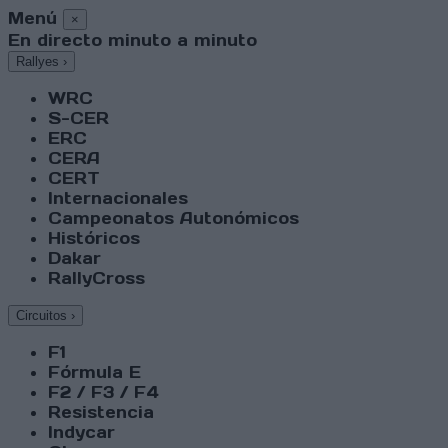
Menú
×
En directo minuto a minuto
Rallyes
›
WRC
S-CER
ERC
CERA
CERT
Internacionales
Campeonatos Autonómicos
Históricos
Dakar
RallyCross
Circuitos
›
F1
Fórmula E
F2 / F3 / F4
Resistencia
Indycar