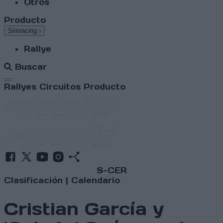
Otros
Producto
Simracing
›
Rallye
Buscar
Abrir menú
Rallyes
Circuitos
Producto
S-CER
Clasificación
|
Calendario
Cristian García y