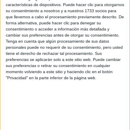
RallyCross
características de dispositivos. Puede hacer clic para otorgarnos
su consentimiento a nosotros y a nuestros 1733 socios para
Circuitos
que llevemos a cabo el procesamiento previamente descrito. De
forma alternativa, puede hacer clic para denegar su
F1
consentimiento o acceder a información más detallada y
Fórmula E
cambiar sus preferencias antes de otorgar su consentimiento.
F2 / F3 / F4
Tenga en cuenta que algún procesamiento de sus datos
Resistencia
personales puede no requerir de su consentimiento, pero usted
Indycar
tiene el derecho de rechazar tal procesamiento. Sus
Otros
preferencias se aplicarán solo a este sitio web. Puede cambiar
sus preferencias o retirar su consentimiento en cualquier
Producto
momento volviendo a este sitio y haciendo clic en el botón
"Privacidad" en la parte inferior de la página web.
Producto
Web pensada para poder ofrecer diferentes
productos propios y ajenos para que los
aficionados los puedan adquirir
Divulgación
Dossier