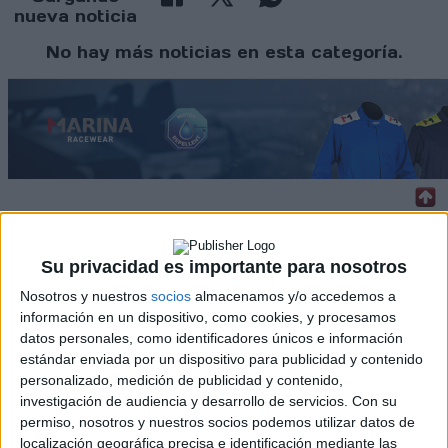
nueva noticia
No hay más noticias en esta categoría.
Rallyes
Su privacidad es importante para nosotros
WRC
Nosotros y nuestros
socios
almacenamos y/o accedemos a
S-CER
información en un dispositivo, como cookies, y procesamos
ERC
datos personales, como identificadores únicos e información
CERA
estándar enviada por un dispositivo para publicidad y contenido
CERT
personalizado, medición de publicidad y contenido,
Internacionales
investigación de audiencia y desarrollo de servicios.
Con su
Campeonatos Autonómicos
permiso, nosotros y nuestros socios podemos utilizar datos de
Históricos
localización geográfica precisa e identificación mediante las
Dakar