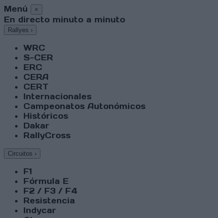
Menú
×
En directo minuto a minuto
Rallyes
›
WRC
S-CER
ERC
CERA
CERT
Internacionales
Campeonatos Autonómicos
Históricos
Dakar
RallyCross
Circuitos
›
F1
Fórmula E
F2 / F3 / F4
Resistencia
Indycar