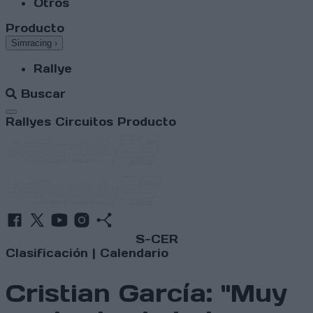
Otros
Producto
Simracing
›
Rallye
Buscar
Abrir menú
Rallyes
Circuitos
Producto
S-CER
Clasificación
|
Calendario
Cristian García: "Muy