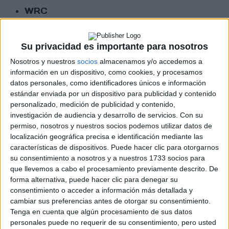
WRC
S-CER
ERC
CERA
Su privacidad es importante para nosotros
CERT
Internacionales
Nosotros y nuestros
socios
almacenamos y/o accedemos a
Campeonatos Autonómicos
información en un dispositivo, como cookies, y procesamos
Históricos
datos personales, como identificadores únicos e información
Dakar
estándar enviada por un dispositivo para publicidad y contenido
RallyCross
personalizado, medición de publicidad y contenido,
investigación de audiencia y desarrollo de servicios.
Con su
Circuitos
permiso, nosotros y nuestros socios podemos utilizar datos de
localización geográfica precisa e identificación mediante las
F1
características de dispositivos. Puede hacer clic para otorgarnos
Fórmula E
su consentimiento a nosotros y a nuestros 1733 socios para
F2 / F3 / F4
que llevemos a cabo el procesamiento previamente descrito. De
Resistencia
forma alternativa, puede hacer clic para denegar su
Indycar
consentimiento o acceder a información más detallada y
Otros
cambiar sus preferencias antes de otorgar su consentimiento.
Tenga en cuenta que algún procesamiento de sus datos
Producto
personales puede no requerir de su consentimiento, pero usted