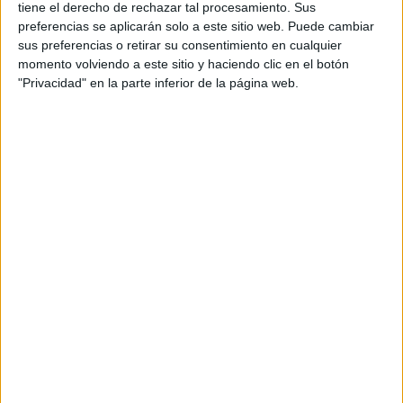
tiene el derecho de rechazar tal procesamiento. Sus
Producto
preferencias se aplicarán solo a este sitio web. Puede cambiar
Web pensada para poder ofrecer diferentes
sus preferencias o retirar su consentimiento en cualquier
productos propios y ajenos para que los
momento volviendo a este sitio y haciendo clic en el botón
aficionados los puedan adquirir
"Privacidad" en la parte inferior de la página web.
Divulgación
Dossier
Webs
Comunicados
Fotografía
Vídeos (on boards)
Redes Sociales
2026 Revista Scratch |
Contacto
|
Aviso legal
y política de privacidad