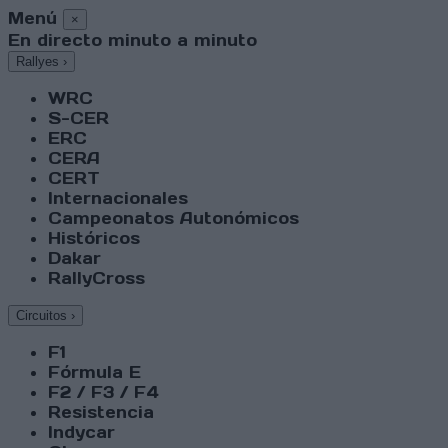
Menú
×
En directo minuto a minuto
Rallyes
›
WRC
S-CER
ERC
CERA
CERT
Internacionales
Campeonatos Autonómicos
Históricos
Dakar
RallyCross
Circuitos
›
F1
Fórmula E
F2 / F3 / F4
Resistencia
Indycar