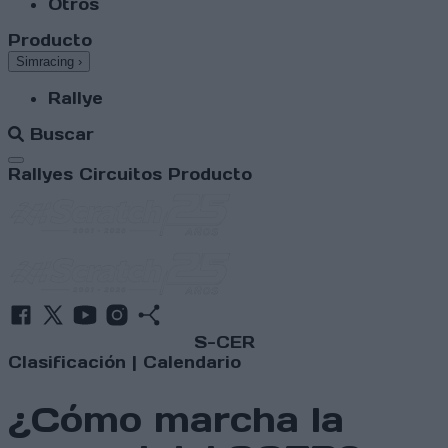
Otros
Producto
Simracing
›
Rallye
Buscar
Abrir menú
Rallyes
Circuitos
Producto
S-CER
Clasificación
|
Calendario
¿Cómo marcha la