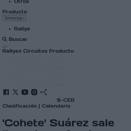
Otros
Producto
Simracing
›
Rallye
Buscar
Abrir menú
Rallyes
Circuitos
Producto
S-CER
Clasificación
|
Calendario
'Cohete' Suárez sale