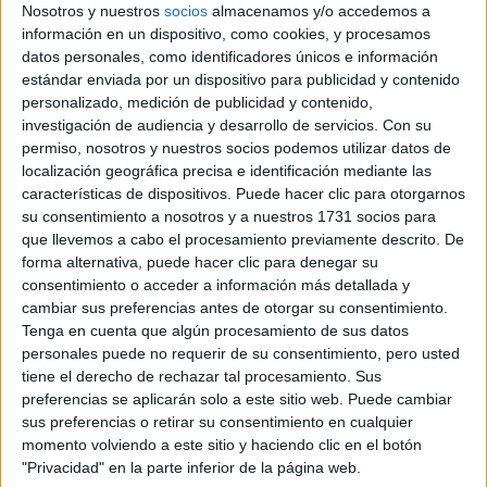
Rallyes
Nosotros y nuestros
socios
almacenamos y/o accedemos a
información en un dispositivo, como cookies, y procesamos
WRC
datos personales, como identificadores únicos e información
S-CER
estándar enviada por un dispositivo para publicidad y contenido
ERC
personalizado, medición de publicidad y contenido,
CERA
investigación de audiencia y desarrollo de servicios.
Con su
CERT
permiso, nosotros y nuestros socios podemos utilizar datos de
Internacionales
localización geográfica precisa e identificación mediante las
Campeonatos Autonómicos
características de dispositivos. Puede hacer clic para otorgarnos
Históricos
su consentimiento a nosotros y a nuestros 1731 socios para
Dakar
que llevemos a cabo el procesamiento previamente descrito. De
RallyCross
forma alternativa, puede hacer clic para denegar su
consentimiento o acceder a información más detallada y
Circuitos
cambiar sus preferencias antes de otorgar su consentimiento.
F1
Tenga en cuenta que algún procesamiento de sus datos
Fórmula E
personales puede no requerir de su consentimiento, pero usted
F2 / F3 / F4
tiene el derecho de rechazar tal procesamiento. Sus
Resistencia
preferencias se aplicarán solo a este sitio web. Puede cambiar
Indycar
sus preferencias o retirar su consentimiento en cualquier
Otros
momento volviendo a este sitio y haciendo clic en el botón
"Privacidad" en la parte inferior de la página web.
Producto