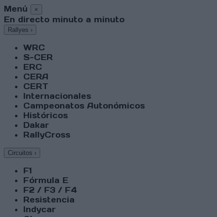
Menú
×
En directo minuto a minuto
Rallyes
›
WRC
S-CER
ERC
CERA
CERT
Internacionales
Campeonatos Autonómicos
Históricos
Dakar
RallyCross
Circuitos
›
F1
Fórmula E
F2 / F3 / F4
Resistencia
Indycar