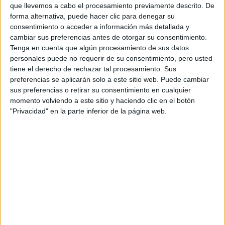
CERT
que llevemos a cabo el procesamiento previamente descrito. De
Internacionales
forma alternativa, puede hacer clic para denegar su
Campeonatos Autonómicos
consentimiento o acceder a información más detallada y
Históricos
cambiar sus preferencias antes de otorgar su consentimiento.
Dakar
Tenga en cuenta que algún procesamiento de sus datos
RallyCross
personales puede no requerir de su consentimiento, pero usted
tiene el derecho de rechazar tal procesamiento. Sus
Circuitos
preferencias se aplicarán solo a este sitio web. Puede cambiar
sus preferencias o retirar su consentimiento en cualquier
F1
momento volviendo a este sitio y haciendo clic en el botón
Fórmula E
"Privacidad" en la parte inferior de la página web.
F2 / F3 / F4
Resistencia
Indycar
Otros
Producto
Producto
Web pensada para poder ofrecer diferentes
productos propios y ajenos para que los
aficionados los puedan adquirir