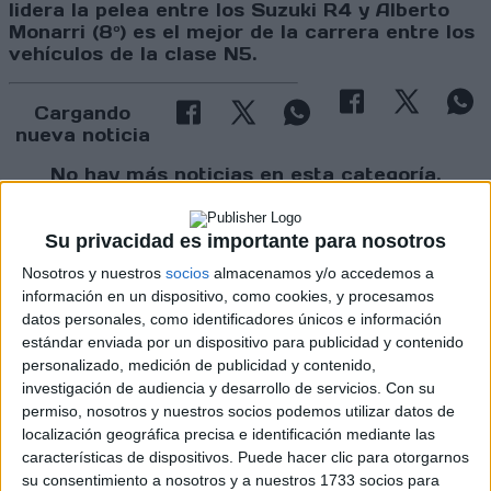
lidera la pelea entre los Suzuki R4 y Alberto
Monarri (8º) es el mejor de la carrera entre los
vehículos de la clase N5.
Cargando
nueva noticia
No hay más noticias en esta categoría.
Su privacidad es importante para nosotros
Nosotros y nuestros
socios
almacenamos y/o accedemos a
información en un dispositivo, como cookies, y procesamos
datos personales, como identificadores únicos e información
estándar enviada por un dispositivo para publicidad y contenido
personalizado, medición de publicidad y contenido,
Rallyes
investigación de audiencia y desarrollo de servicios.
Con su
WRC
permiso, nosotros y nuestros socios podemos utilizar datos de
S-CER
localización geográfica precisa e identificación mediante las
ERC
características de dispositivos. Puede hacer clic para otorgarnos
CERA
su consentimiento a nosotros y a nuestros 1733 socios para