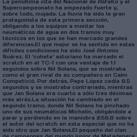
La penúltima cita del Nacional de Asfalto y el
Supercampeonato ha empezado fuerte y,
sobre todo, mojada. La lluvia ha sido la gran
protagonista de esta primera sección,
obligando a los equipos a montar los
neumáticos de agua en dos tramos muy
técnicos en los que se han marcado grandes
diferencias.El que mejor se ha sentido en estas
difíciles condiciones ha sido José Antonio
Suárez. El ‘cohete’ asturiano ha marcado el
scratch en el TC-1 con una ventaja de 1.1
segundos sobre Nil Solans, que se mostraba
como el gran rival de su compañero en Calm
Competició. Por detrás, Pepe López cedía 8.5
segundos y se mostraba contrariado, mientras
que Jan Solans era cuarto a sólo tres décimas
más atrás.La situación ha cambiado en el
segundo tramo, donde Nil Solans ha pinchado
uno de sus neumáticos Michelin, obligándole a
parar y perdiendo en la maniobra 2:56.8 sobre
el autor del scratch en esta especial que no ha
sido otro que Jan Solans.El pequeño del clan
de campeones del mundo junior de Matadepera