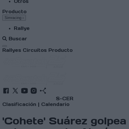
Otros
Producto
Simracing
›
Rallye
Buscar
Abrir menú
Rallyes
Circuitos
Producto
S-CER
Clasificación
|
Calendario
'Cohete' Suárez golpea