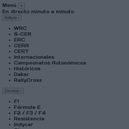
Menú
×
En directo minuto a minuto
Rallyes
›
WRC
S-CER
ERC
CERA
CERT
Internacionales
Campeonatos Autonómicos
Históricos
Dakar
RallyCross
Circuitos
›
F1
Fórmula E
F2 / F3 / F4
Resistencia
Indycar