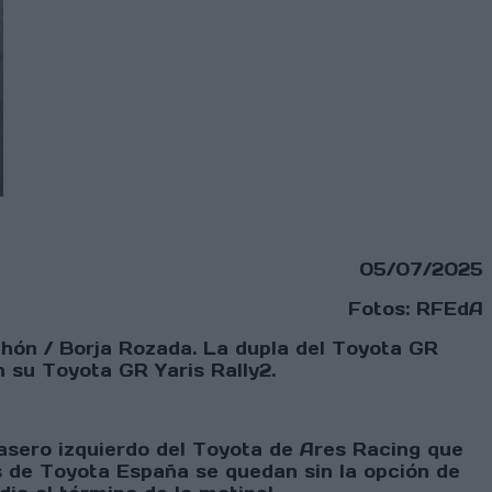
05/07/2025
Fotos: RFEdA
chón / Borja Rozada. La dupla del Toyota GR
n su Toyota GR Yaris Rally2.
rasero izquierdo del Toyota de Ares Racing que
s de Toyota España se quedan sin la opción de