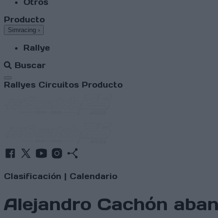
Otros
Producto
Simracing
›
Rallye
Buscar
Abrir menú
Rallyes
Circuitos
Producto
Clasificación
|
Calendario
Alejandro Cachón aban