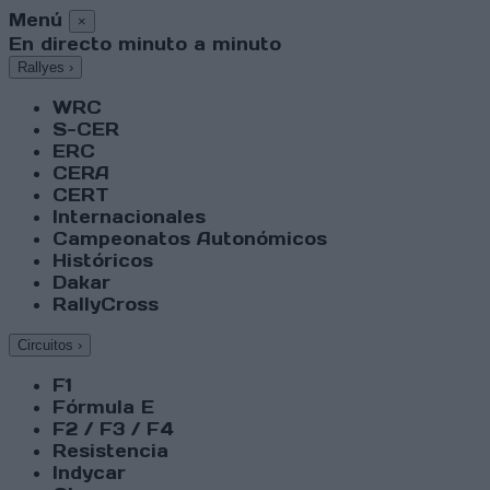
Menú
×
En directo minuto a minuto
Rallyes
›
WRC
S-CER
ERC
CERA
CERT
Internacionales
Campeonatos Autonómicos
Históricos
Dakar
RallyCross
Circuitos
›
F1
Fórmula E
F2 / F3 / F4
Resistencia
Indycar