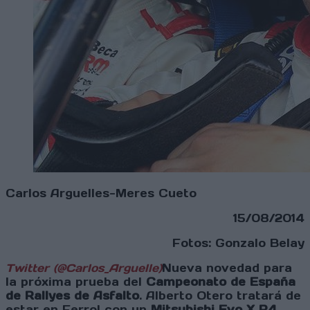
Carlos Arguelles-Meres Cueto
15/08/2014
Fotos: Gonzalo Belay
Twitter (@Carlos_Arguelle)
Nueva novedad para
la próxima prueba del
Campeonato de España
de Rallyes de Asfalto
. Alberto Otero tratará de
estar en Ferrol con un
Mitsubishi Evo X R4
.