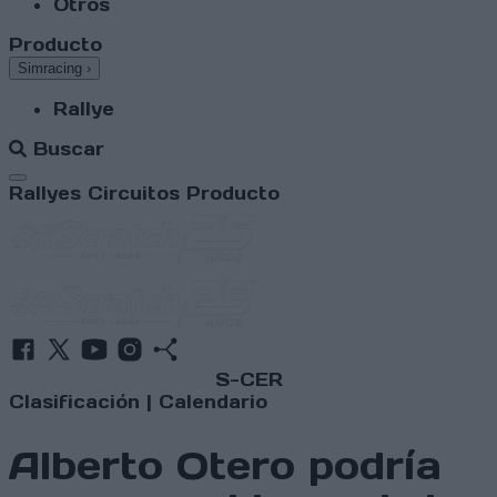
Otros
Producto
Simracing
›
Rallye
Buscar
Abrir menú
Rallyes
Circuitos
Producto
S-CER
Clasificación
|
Calendario
Alberto Otero podría