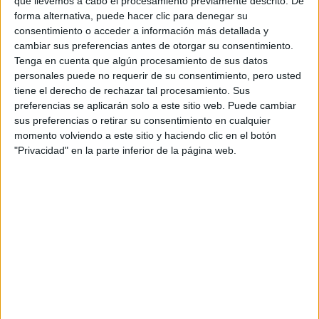
que llevemos a cabo el procesamiento previamente descrito. De
Fórmula E
forma alternativa, puede hacer clic para denegar su
F2 / F3 / F4
consentimiento o acceder a información más detallada y
Resistencia
cambiar sus preferencias antes de otorgar su consentimiento.
Indycar
Tenga en cuenta que algún procesamiento de sus datos
Otros
personales puede no requerir de su consentimiento, pero usted
tiene el derecho de rechazar tal procesamiento. Sus
Producto
preferencias se aplicarán solo a este sitio web. Puede cambiar
sus preferencias o retirar su consentimiento en cualquier
Producto
momento volviendo a este sitio y haciendo clic en el botón
Web pensada para poder ofrecer diferentes
"Privacidad" en la parte inferior de la página web.
productos propios y ajenos para que los
aficionados los puedan adquirir
Divulgación
Dossier
Webs
Comunicados
Fotografía
Vídeos (on boards)
Redes Sociales