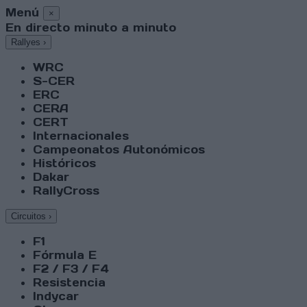
Menú
×
En directo minuto a minuto
Rallyes
›
WRC
S-CER
ERC
CERA
CERT
Internacionales
Campeonatos Autonómicos
Históricos
Dakar
RallyCross
Circuitos
›
F1
Fórmula E
F2 / F3 / F4
Resistencia
Indycar