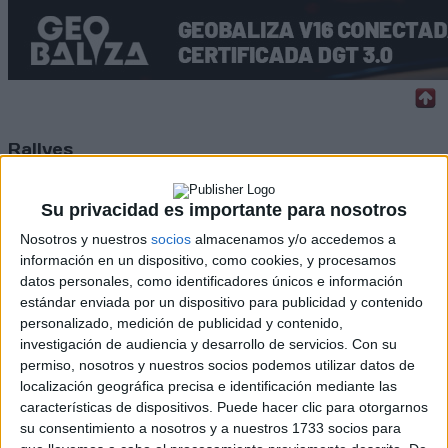
Rallyes
WRC
S-CER
Su privacidad es importante para nosotros
ERC
Nosotros y nuestros
socios
almacenamos y/o accedemos a
CERA
información en un dispositivo, como cookies, y procesamos
CERT
datos personales, como identificadores únicos e información
Internacionales
estándar enviada por un dispositivo para publicidad y contenido
Campeonatos Autonómicos
personalizado, medición de publicidad y contenido,
Históricos
investigación de audiencia y desarrollo de servicios.
Con su
Dakar
RallyCross
permiso, nosotros y nuestros socios podemos utilizar datos de
localización geográfica precisa e identificación mediante las
Circuitos
características de dispositivos. Puede hacer clic para otorgarnos
su consentimiento a nosotros y a nuestros 1733 socios para
F1