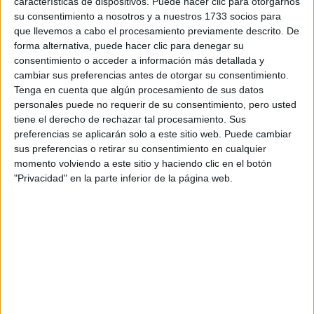
características de dispositivos. Puede hacer clic para otorgarnos
su consentimiento a nosotros y a nuestros 1733 socios para
WRC
que llevemos a cabo el procesamiento previamente descrito. De
S-CER
forma alternativa, puede hacer clic para denegar su
ERC
consentimiento o acceder a información más detallada y
CERA
cambiar sus preferencias antes de otorgar su consentimiento.
CERT
Tenga en cuenta que algún procesamiento de sus datos
Internacionales
personales puede no requerir de su consentimiento, pero usted
Campeonatos Autonómicos
tiene el derecho de rechazar tal procesamiento. Sus
Históricos
Dakar
preferencias se aplicarán solo a este sitio web. Puede cambiar
RallyCross
sus preferencias o retirar su consentimiento en cualquier
momento volviendo a este sitio y haciendo clic en el botón
Circuitos
"Privacidad" en la parte inferior de la página web.
F1
Fórmula E
F2 / F3 / F4
Resistencia
Indycar
Otros
Producto