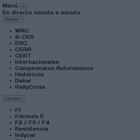
Menú
×
En directo minuto a minuto
Rallyes
›
WRC
S-CER
ERC
CERA
CERT
Internacionales
Campeonatos Autonómicos
Históricos
Dakar
RallyCross
Circuitos
›
F1
Fórmula E
F2 / F3 / F4
Resistencia
Indycar