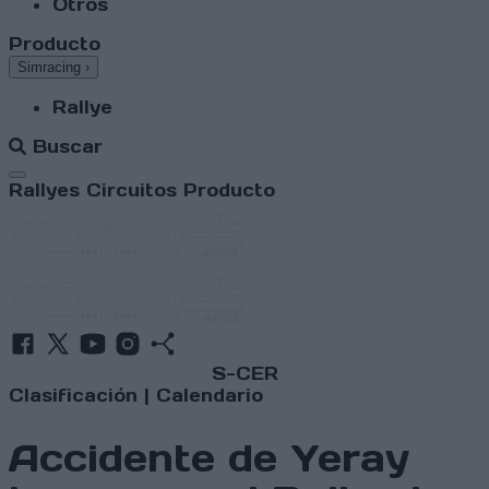
Otros
Producto
Simracing
›
Rallye
Buscar
Abrir menú
Rallyes
Circuitos
Producto
S-CER
Clasificación
|
Calendario
Accidente de Yeray