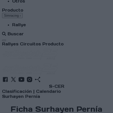
Otros
Producto
Simracing
›
Rallye
Buscar
Abrir menú
Rallyes
Circuitos
Producto
S-CER
Clasificación
|
Calendario
Surhayen Pernía
Ficha Surhayen Pernía