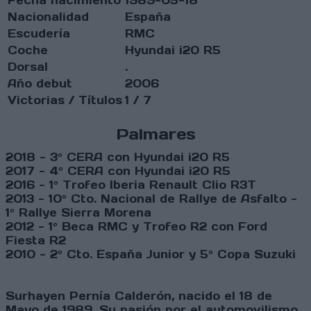
Nacionalidad
España
Escudería
RMC
Coche
Hyundai i20 R5
Dorsal
.
Año debut
2006
Victorias / Títulos
1 / 7
Palmares
2018 - 3º CERA con Hyundai i20 R5
2017 - 4º CERA con Hyundai i20 R5
2016 - 1º Trofeo Iberia Renault Clio R3T
2013 - 10º Cto. Nacional de Rallye de Asfalto -
1º Rallye Sierra Morena
2012 - 1º Beca RMC y Trofeo R2 con Ford
Fiesta R2
2010 - 2º Cto. España Junior y 5º Copa Suzuki
Surhayen Pernía Calderón, nacido el 18 de
Mayo de 1989. Su pasión por el automovilismo