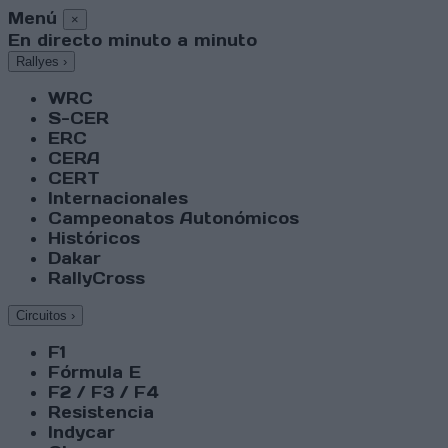
Menú
×
En directo minuto a minuto
Rallyes
›
WRC
S-CER
ERC
CERA
CERT
Internacionales
Campeonatos Autonómicos
Históricos
Dakar
RallyCross
Circuitos
›
F1
Fórmula E
F2 / F3 / F4
Resistencia
Indycar