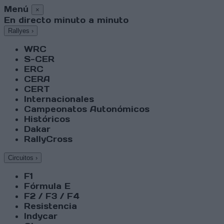
Menú
×
En directo minuto a minuto
Rallyes
›
WRC
S-CER
ERC
CERA
CERT
Internacionales
Campeonatos Autonómicos
Históricos
Dakar
RallyCross
Circuitos
›
F1
Fórmula E
F2 / F3 / F4
Resistencia
Indycar