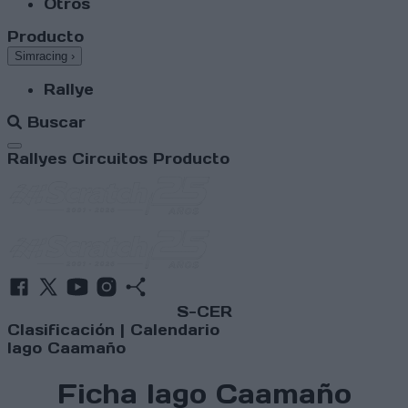
Otros
Producto
Simracing
›
Rallye
Buscar
Abrir menú
Rallyes
Circuitos
Producto
S-CER
Clasificación
|
Calendario
Iago Caamaño
Ficha Iago Caamaño