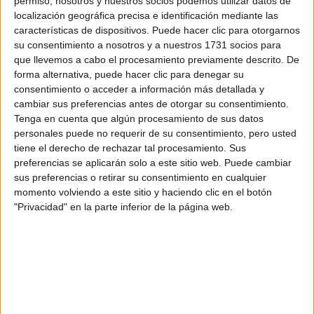
permiso, nosotros y nuestros socios podemos utilizar datos de
Ver equipo
Clasificación
localización geográfica precisa e identificación mediante las
características de dispositivos. Puede hacer clic para otorgarnos
su consentimiento a nosotros y a nuestros 1731 socios para
Rallyes
que llevemos a cabo el procesamiento previamente descrito. De
forma alternativa, puede hacer clic para denegar su
WRC
consentimiento o acceder a información más detallada y
S-CER
cambiar sus preferencias antes de otorgar su consentimiento.
ERC
Tenga en cuenta que algún procesamiento de sus datos
CERA
personales puede no requerir de su consentimiento, pero usted
CERT
tiene el derecho de rechazar tal procesamiento. Sus
Internacionales
preferencias se aplicarán solo a este sitio web. Puede cambiar
Campeonatos Autonómicos
sus preferencias o retirar su consentimiento en cualquier
Históricos
momento volviendo a este sitio y haciendo clic en el botón
Dakar
"Privacidad" en la parte inferior de la página web.
RallyCross
Circuitos
F1
Fórmula E
F2 / F3 / F4
Resistencia