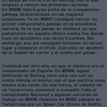
En
2005
ya corria con un Semog, con el que
empezó a vencer las primeras carreras.
En
2006
, lideró gran parte de la competicion
gallega, destacándose en las mejores
posiciones. Ya en
2007
consiguió vencer su
primer campeonato gallego en la penúltima
carrera, de la que jamás se olvidará, ya que
justamente en aquella última vuelta fue donde
tuvo un accidente con otros 3 coches. Sin
embargo, aun así consiguió terminar en tercer
lugar y asegurar el título. Con esto se apoderó
de la ilusión de correr y el sueño por ganar.
Continuó así otro año, en que el objetivo era el
campeonato de España. En
2008
, siguió
utilizando el Semog, pero esta vez con un
motor Honda; el mismo con el que partiría unos
meses más tarde. De esa forma, al volante de
un Yacarcross, comenzó a competir todo el
campeonato Nacional y algunas carreras de
Galego en
2009
. Después en
2010
, cambió su
Yacarcross por un Speer Car Xtrem de Delfin