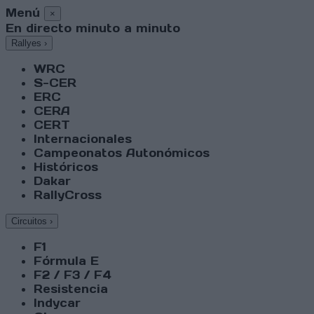
Menú
×
En directo minuto a minuto
Rallyes
›
WRC
S-CER
ERC
CERA
CERT
Internacionales
Campeonatos Autonómicos
Históricos
Dakar
RallyCross
Circuitos
›
F1
Fórmula E
F2 / F3 / F4
Resistencia
Indycar