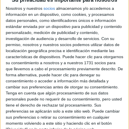
Su privacidad es importante para nosotros
Campeonatos Autonómicos
Históricos
Nosotros y nuestros
socios
almacenamos y/o accedemos a
Dakar
información en un dispositivo, como cookies, y procesamos
RallyCross
datos personales, como identificadores únicos e información
estándar enviada por un dispositivo para publicidad y contenido
Circuitos
personalizado, medición de publicidad y contenido,
investigación de audiencia y desarrollo de servicios.
Con su
F1
permiso, nosotros y nuestros socios podemos utilizar datos de
Fórmula E
localización geográfica precisa e identificación mediante las
F2 / F3 / F4
características de dispositivos. Puede hacer clic para otorgarnos
Resistencia
su consentimiento a nosotros y a nuestros 1731 socios para
Indycar
que llevemos a cabo el procesamiento previamente descrito. De
Otros
forma alternativa, puede hacer clic para denegar su
consentimiento o acceder a información más detallada y
Producto
cambiar sus preferencias antes de otorgar su consentimiento.
Tenga en cuenta que algún procesamiento de sus datos
Producto
personales puede no requerir de su consentimiento, pero usted
Web pensada para poder ofrecer diferentes
tiene el derecho de rechazar tal procesamiento. Sus
productos propios y ajenos para que los
preferencias se aplicarán solo a este sitio web. Puede cambiar
aficionados los puedan adquirir
sus preferencias o retirar su consentimiento en cualquier
momento volviendo a este sitio y haciendo clic en el botón
Divulgación