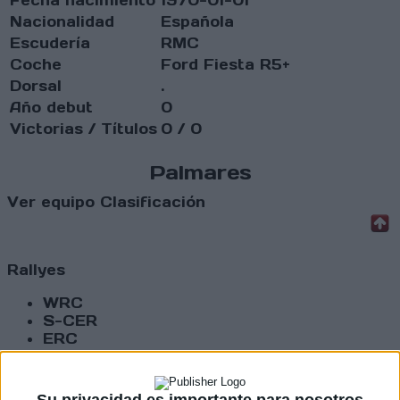
Nacionalidad
Española
Escudería
RMC
Coche
Ford Fiesta R5+
Dorsal
.
Año debut
0
Victorias / Títulos
0 / 0
Palmares
Ver equipo
Clasificación
Rallyes
WRC
S-CER
ERC
CERA
CERT
Internacionales