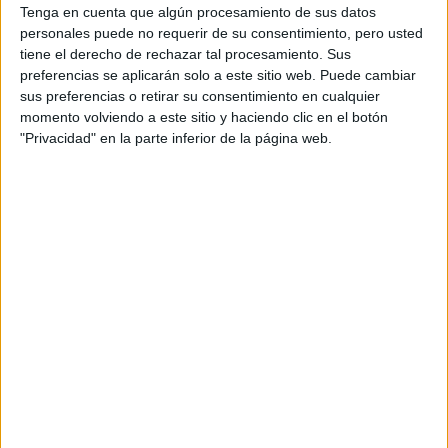
Históricos
Tenga en cuenta que algún procesamiento de sus datos
Dakar
personales puede no requerir de su consentimiento, pero usted
RallyCross
tiene el derecho de rechazar tal procesamiento. Sus
preferencias se aplicarán solo a este sitio web. Puede cambiar
Circuitos
sus preferencias o retirar su consentimiento en cualquier
momento volviendo a este sitio y haciendo clic en el botón
F1
"Privacidad" en la parte inferior de la página web.
Fórmula E
F2 / F3 / F4
Resistencia
Indycar
Otros
Producto
Producto
Web pensada para poder ofrecer diferentes
productos propios y ajenos para que los
aficionados los puedan adquirir
Divulgación