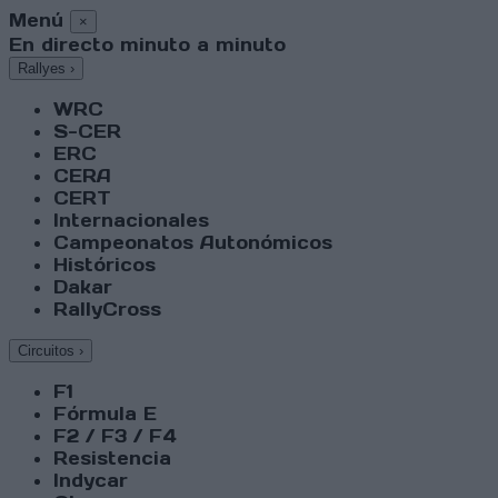
Menú
×
En directo minuto a minuto
Rallyes
›
WRC
S-CER
ERC
CERA
CERT
Internacionales
Campeonatos Autonómicos
Históricos
Dakar
RallyCross
Circuitos
›
F1
Fórmula E
F2 / F3 / F4
Resistencia
Indycar