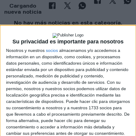
Cargando
nueva noticia
No hay más noticias en esta categoría.
Su privacidad es importante para nosotros
Nosotros y nuestros
socios
almacenamos y/o accedemos a
información en un dispositivo, como cookies, y procesamos
datos personales, como identificadores únicos e información
estándar enviada por un dispositivo para publicidad y contenido
personalizado, medición de publicidad y contenido,
Rallyes
investigación de audiencia y desarrollo de servicios.
Con su
permiso, nosotros y nuestros socios podemos utilizar datos de
WRC
localización geográfica precisa e identificación mediante las
S-CER
características de dispositivos. Puede hacer clic para otorgarnos
ERC
su consentimiento a nosotros y a nuestros 1733 socios para
CERA
que llevemos a cabo el procesamiento previamente descrito. De
CERT
forma alternativa, puede hacer clic para denegar su
Internacionales
consentimiento o acceder a información más detallada y
Campeonatos Autonómicos
cambiar sus preferencias antes de otorgar su consentimiento.