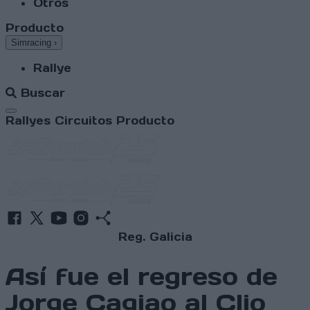
Otros
Producto
Simracing
›
Rallye
Buscar
Abrir menú
Rallyes
Circuitos
Producto
Reg. Galicia
Así fue el regreso de
Jorge Cagiao al Clio