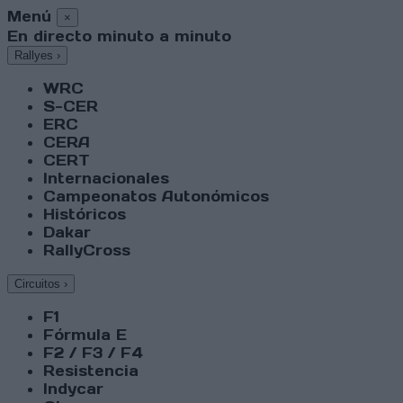
Menú
×
En directo minuto a minuto
Rallyes
›
WRC
S-CER
ERC
CERA
CERT
Internacionales
Campeonatos Autonómicos
Históricos
Dakar
RallyCross
Circuitos
›
F1
Fórmula E
F2 / F3 / F4
Resistencia
Indycar