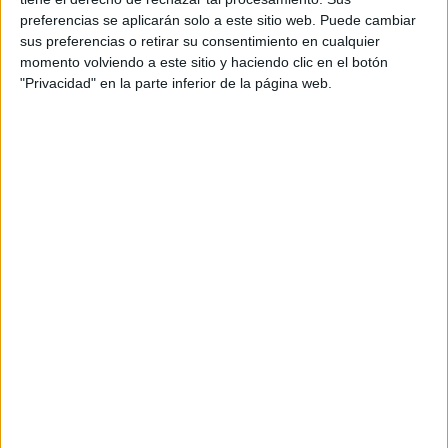
Internacionales
preferencias se aplicarán solo a este sitio web. Puede cambiar
Campeonatos Autonómicos
sus preferencias o retirar su consentimiento en cualquier
Históricos
momento volviendo a este sitio y haciendo clic en el botón
Dakar
"Privacidad" en la parte inferior de la página web.
RallyCross
Circuitos
F1
Fórmula E
F2 / F3 / F4
Resistencia
Indycar
Otros
Producto
Producto
Web pensada para poder ofrecer diferentes
productos propios y ajenos para que los
aficionados los puedan adquirir