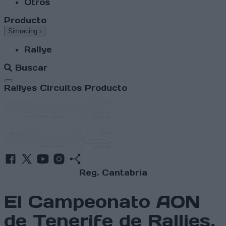
Otros
Producto
Simracing
›
Rallye
Buscar
Abrir menú
Rallyes
Circuitos
Producto
Reg. Cantabria
El Campeonato AON
de Tenerife de Rallies,