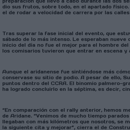
preparación que llevó a cabo durante las dos s
dio sus frutos, sobre todo, en el apartado físi
el de rodar a velocidad de carrera por las calles
Tras superar la fase inicial del evento, que est
sábado de lo más intenso. Le esperaban nueve cr
inicio del día no fue el mejor para el hombre del
los comisarios tuvieron que entrar en escena y 
Aunque el aridanense fue sintiéndose más cómo
conservase su sitio de podio. A pesar de ello, 
puntos dentro del CCRA. El binomio palmero-gr
ha logrado concluirlo en la séptima, es decir, ci
“En comparación con el rally anterior, hemos m
de Aridane. “Venimos de mucho tiempo parados y
llegaban con más kilómetros que nosotros, se m
la siguiente cita y mejorar”, cierra el de Const