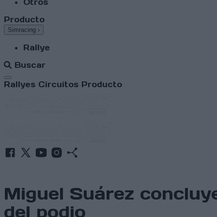
Otros
Producto
Simracing
›
Rallye
Buscar
Abrir menú
Rallyes
Circuitos
Producto
Miguel Suárez concluye
del podio