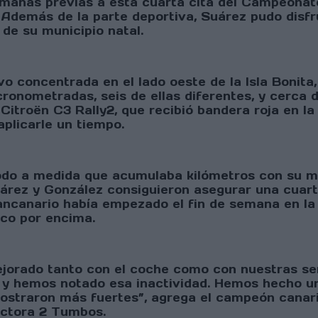
emanas previas a esta cuarta cita del Campeonat
co. Además de la parte deportiva, Suárez pudo dis
 de su municipio natal.
uvo concentrada en el lado oeste de la Isla Bonita
onometradas, seis de ellas diferentes, y cerca de
 Citroën C3 Rally2, que recibió bandera roja en la 
aplicarle un tiempo.
do a medida que acumulaba kilómetros con su mo
Suárez y González consiguieron asegurar una cuar
ancanario había empezado el fin de semana en l
nco por encima.
ejorado tanto con el coche como con nuestras sen
 hemos notado esa inactividad. Hemos hecho un 
ostraron más fuertes”, agrega el campeón canari
ructora 2 Tumbos.