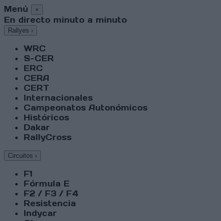
Menú
×
En directo minuto a minuto
Rallyes
›
WRC
S-CER
ERC
CERA
CERT
Internacionales
Campeonatos Autonómicos
Históricos
Dakar
RallyCross
Circuitos
›
F1
Fórmula E
F2 / F3 / F4
Resistencia
Indycar