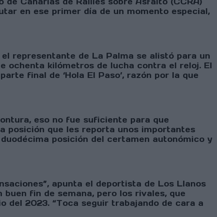
o de Canarias de Rallies sobre Asfalto (CCRA)
frutar en ese primer día de un momento especial,
, el representante de La Palma se alistó para un
 ochenta kilómetros de lucha contra el reloj. El
parte final de ‘Hola El Paso’, razón por la que
ntura, eso no fue suficiente para que
ta posición que les reporta unos importantes
a duodécima posición del certamen autonómico y
saciones”, apunta el deportista de Los Llanos
buen fin de semana, pero los rivales, que
o del 2023. “Toca seguir trabajando de cara a