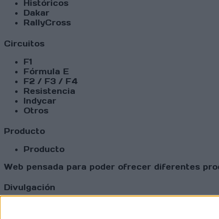
Históricos
Dakar
RallyCross
Circuitos
F1
Fórmula E
F2 / F3 / F4
Resistencia
Indycar
Otros
Producto
Producto
Web pensada para poder ofrecer diferentes prod
Divulgación
Dossier
Webs