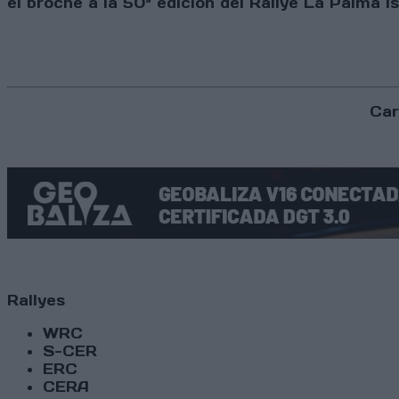
el broche a la 50ª edición del Rallye La Palma Is
Car
Rallyes
WRC
S-CER
ERC
CERA