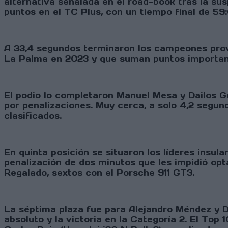
alternativa señalada en el road-book tras la su
puntos en el TC Plus, con un tiempo final de 59:07
A 33,4 segundos terminaron los campeones provi
La Palma en 2023 y que suman puntos importan
El podio lo completaron Manuel Mesa y Dailos G
por penalizaciones. Muy cerca, a solo 4,2 segund
clasificados.
En quinta posición se situaron los líderes insul
penalización de dos minutos que les impidió opta
Regalado, sextos con el Porsche 911 GT3.
La séptima plaza fue para Alejandro Méndez y D
absoluto y la victoria en la Categoría 2. El To