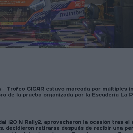
ta – Trofeo CICAR estuvo marcada por múltiples i
o de la prueba organizada por la Escudería La Pal
dai i20 N Rally2, aprovecharon la ocasión tras e
s, decidieron retirarse después de recibir una pe