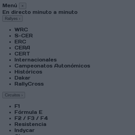
Menú
×
En directo minuto a minuto
Rallyes
›
WRC
S-CER
ERC
CERA
CERT
Internacionales
Campeonatos Autonómicos
Históricos
Dakar
RallyCross
Circuitos
›
F1
Fórmula E
F2 / F3 / F4
Resistencia
Indycar