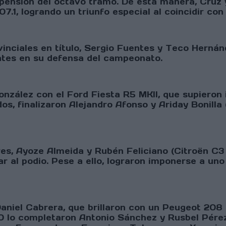
spensión del octavo tramo. De esta manera, Cruz 
.1, logrando un triunfo especial al coincidir con 
nciales en título, Sergio Fuentes y Teco Hernán
tes en su defensa del campeonato.
onzález con el Ford Fiesta R5 MKII, que supieron
os, finalizaron Alejandro Afonso y Ariday Bonill
ares, Ayoze Almeida y Rubén Feliciano (Citroën C3 
r al podio. Pese a ello, lograron imponerse a uno
aniel Cabrera, que brillaron con un Peugeot 208 
p 10 lo completaron Antonio Sánchez y Rusbel Pére