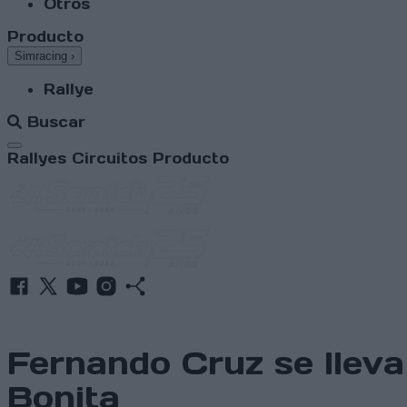
Otros
Producto
Simracing
›
Rallye
Buscar
Abrir menú
Rallyes
Circuitos
Producto
Fernando Cruz se lleva 
Bonita