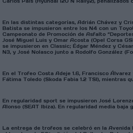
Carlos Pais (Hyundai i20 N Rally2), penalizados
En las distintas categorías, Adrián Chávez y Cri
Batista se impusieron entre los N4 con un Toyot
Campeonato de Promoción de Asfalto “Deportes C
José Miguel Luis y Omar Acosta (Opel Corsa GSI)
se impusieron en Classic; Édgar Méndez y César
N3, y José Nolasco junto a Rodolfo González (Fo
En el Trofeo Costa Adeje 1.6, Francisco Álvare
Fátima Toledo (Skoda Fabia 1.2 TSI), mientras qu
En regularidad sport se impusieron José Lorenzo
Alonso (SEAT Ibiza). En regularidad media baja 
La entrega de trofeos se celebró en la Avenida