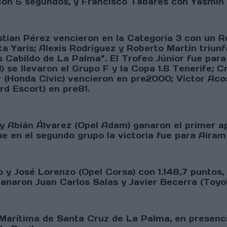
 con 5 segundos, y Francisco Tabares con Yasmin 
stian Pérez vencieron en la Categoría 3 con un Re
a Yaris; Alexis Rodríguez y Roberto Martín triun
abildo de La Palma”. El Trofeo Júnior fue para 
 se llevaron el Grupo F y la Copa 1.6 Tenerife; C
 (Honda Civic) vencieron en pre2000; Víctor Aco
rd Escort) en pre81.
z y Abián Álvarez (Opel Adam) ganaron el primer 
e en el segundo grupo la victoria fue para Airam
 y José Lorenzo (Opel Corsa) con 1.148,7 puntos,
ganaron Juan Carlos Salas y Javier Becerra (Toyo
 Marítima de Santa Cruz de La Palma, en presenci