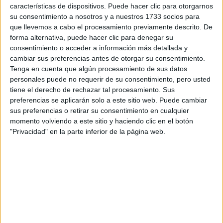
características de dispositivos. Puede hacer clic para otorgarnos
Circuitos
su consentimiento a nosotros y a nuestros 1733 socios para
que llevemos a cabo el procesamiento previamente descrito. De
F1
forma alternativa, puede hacer clic para denegar su
Fórmula E
consentimiento o acceder a información más detallada y
F2 / F3 / F4
cambiar sus preferencias antes de otorgar su consentimiento.
Resistencia
Tenga en cuenta que algún procesamiento de sus datos
Indycar
personales puede no requerir de su consentimiento, pero usted
Otros
tiene el derecho de rechazar tal procesamiento. Sus
preferencias se aplicarán solo a este sitio web. Puede cambiar
Producto
sus preferencias o retirar su consentimiento en cualquier
momento volviendo a este sitio y haciendo clic en el botón
Producto
"Privacidad" en la parte inferior de la página web.
Web pensada para poder ofrecer diferentes
productos propios y ajenos para que los
aficionados los puedan adquirir
Divulgación
Dossier
Webs
Comunicados