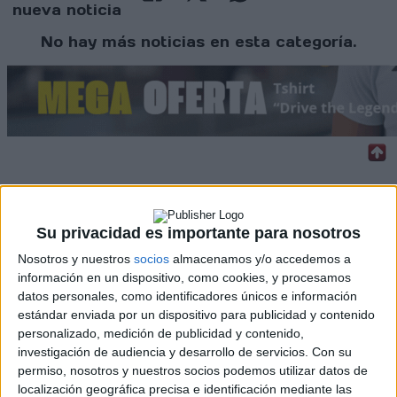
nueva noticia
No hay más noticias en esta categoría.
Rallyes
WRC
Su privacidad es importante para nosotros
S-CER
Nosotros y nuestros
socios
almacenamos y/o accedemos a
ERC
información en un dispositivo, como cookies, y procesamos
CERA
datos personales, como identificadores únicos e información
CERT
estándar enviada por un dispositivo para publicidad y contenido
Internacionales
personalizado, medición de publicidad y contenido,
Campeonatos Autonómicos
investigación de audiencia y desarrollo de servicios.
Con su
Históricos
Dakar
permiso, nosotros y nuestros socios podemos utilizar datos de
RallyCross
localización geográfica precisa e identificación mediante las