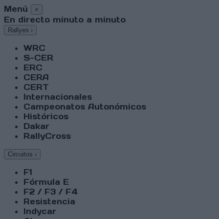
Menú
×
En directo minuto a minuto
Rallyes
›
WRC
S-CER
ERC
CERA
CERT
Internacionales
Campeonatos Autonómicos
Históricos
Dakar
RallyCross
Circuitos
›
F1
Fórmula E
F2 / F3 / F4
Resistencia
Indycar