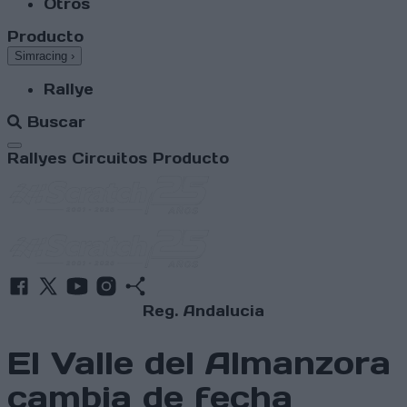
Otros
Producto
Simracing
›
Rallye
Buscar
Abrir menú
Rallyes
Circuitos
Producto
Reg. Andalucia
El Valle del Almanzora
cambia de fecha