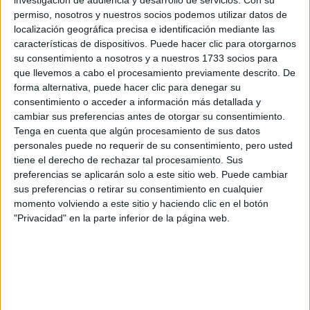
investigación de audiencia y desarrollo de servicios.
Con su
F2 / F3 / F4
permiso, nosotros y nuestros socios podemos utilizar datos de
Resistencia
localización geográfica precisa e identificación mediante las
Indycar
características de dispositivos. Puede hacer clic para otorgarnos
Otros
su consentimiento a nosotros y a nuestros 1733 socios para
que llevemos a cabo el procesamiento previamente descrito. De
Producto
forma alternativa, puede hacer clic para denegar su
Producto
consentimiento o acceder a información más detallada y
cambiar sus preferencias antes de otorgar su consentimiento.
Web pensada para poder ofrecer diferentes
Tenga en cuenta que algún procesamiento de sus datos
productos propios y ajenos para que los
personales puede no requerir de su consentimiento, pero usted
aficionados los puedan adquirir
tiene el derecho de rechazar tal procesamiento. Sus
preferencias se aplicarán solo a este sitio web. Puede cambiar
Divulgación
sus preferencias o retirar su consentimiento en cualquier
momento volviendo a este sitio y haciendo clic en el botón
Dossier
"Privacidad" en la parte inferior de la página web.
Webs
Comunicados
Fotografía
Vídeos (on boards)
Redes Sociales
2026 Revista Scratch |
Contacto
|
Aviso legal