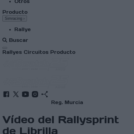
Otros
Producto
Simracing
›
Rallye
Buscar
Abrir menú
Rallyes
Circuitos
Producto
Reg. Murcia
Vídeo del Rallysprint
de Librilla