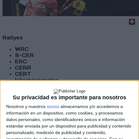
Rallyes
WRC
S-CER
ERC
CERA
CERT
Internacionales
Campeonatos Autonómicos
Históricos
Su privacidad es importante para nosotros
Dakar
RallyCross
Nosotros y nuestros
socios
almacenamos y/o accedemos a
información en un dispositivo, como cookies, y procesamos
Circuitos
datos personales, como identificadores únicos e información
estándar enviada por un dispositivo para publicidad y contenido
F1
personalizado, medición de publicidad y contenido,
Fórmula E