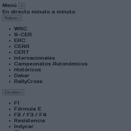
Menú
×
En directo minuto a minuto
Rallyes
›
WRC
S-CER
ERC
CERA
CERT
Internacionales
Campeonatos Autonómicos
Históricos
Dakar
RallyCross
Circuitos
›
F1
Fórmula E
F2 / F3 / F4
Resistencia
Indycar