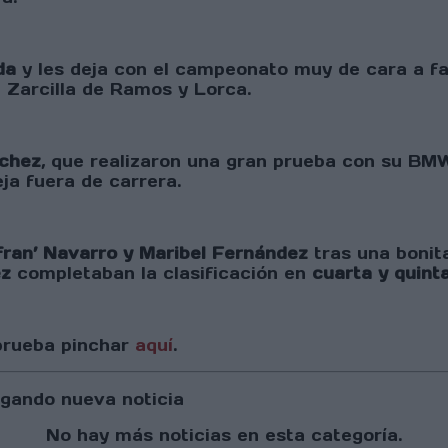
da
y les deja con el campeonato muy de cara a fal
n Zarcilla de Ramos y Lorca.
chez
, que realizaron una gran prueba con su BM
ja fuera de carrera.
fran’ Navarro y Maribel Fernández
tras una bonit
ez
completaban la clasificación en
cuarta y quint
 prueba pinchar
aquí
.
gando nueva noticia
No hay más noticias en esta categoría.