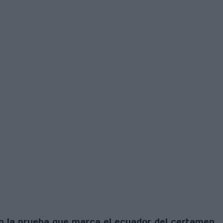
 en la prueba que marca el ecuador del certamen