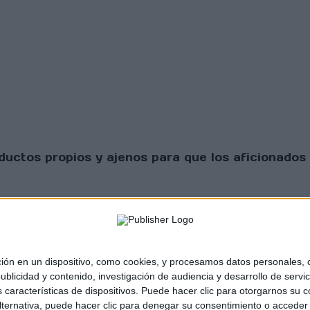
uctos propios y ajenos para que los aficionados 
 en un dispositivo, como cookies, y procesamos datos personales, co
blicidad y contenido, investigación de audiencia y desarrollo de servic
as características de dispositivos. Puede hacer clic para otorgarnos su
sta Scratch |
Contacto
|
Aviso legal y política de
ternativa, puede hacer clic para denegar su consentimiento o acceder