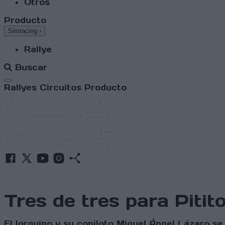
Otros
Producto
Simracing
›
Rallye
Buscar
Abrir menú
Rallyes
Circuitos
Producto
Tres de tres para Pitit
El lorquino y su copiloto Miguel Ángel Lázaro s