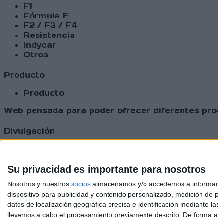
F1
Fórmula E
F2 / F3 / F4
Resistencia
Indycar
Otros
Producto
Producto
Web pensada para poder ofrecer diferentes prod
Divulgación
Dossier
Webs
Comunicados
Su privacidad es importante para nosotros
Fotografía
Nosotros y nuestros
socios
almacenamos y/o accedemos a información
Vídeos (on boards)
dispositivo para publicidad y contenido personalizado, medición de pu
Redes Sociales
datos de localización geográfica precisa e identificación mediante l
2026 Revi
llevemos a cabo el procesamiento previamente descrito. De forma al