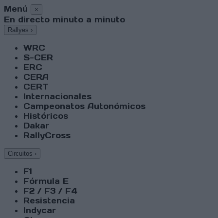
Menú
×
En directo minuto a minuto
Rallyes
›
WRC
S-CER
ERC
CERA
CERT
Internacionales
Campeonatos Autonómicos
Históricos
Dakar
RallyCross
Circuitos
›
F1
Fórmula E
F2 / F3 / F4
Resistencia
Indycar