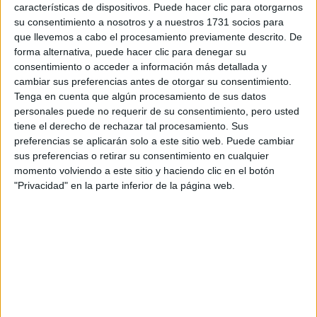
RallyCross
características de dispositivos. Puede hacer clic para otorgarnos
su consentimiento a nosotros y a nuestros 1731 socios para
Circuitos
que llevemos a cabo el procesamiento previamente descrito. De
forma alternativa, puede hacer clic para denegar su
F1
consentimiento o acceder a información más detallada y
Fórmula E
cambiar sus preferencias antes de otorgar su consentimiento.
F2 / F3 / F4
Tenga en cuenta que algún procesamiento de sus datos
Resistencia
personales puede no requerir de su consentimiento, pero usted
Indycar
tiene el derecho de rechazar tal procesamiento. Sus
Otros
preferencias se aplicarán solo a este sitio web. Puede cambiar
sus preferencias o retirar su consentimiento en cualquier
Producto
momento volviendo a este sitio y haciendo clic en el botón
"Privacidad" en la parte inferior de la página web.
Producto
Web pensada para poder ofrecer diferentes
productos propios y ajenos para que los
aficionados los puedan adquirir
Divulgación
Dossier
Webs