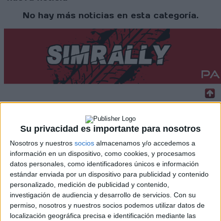
No hay más noticias en esta categoría.
Rallyes
Su privacidad es importante para nosotros
WRC
Nosotros y nuestros
socios
almacenamos y/o accedemos a
S-CER
información en un dispositivo, como cookies, y procesamos
ERC
datos personales, como identificadores únicos e información
CERA
estándar enviada por un dispositivo para publicidad y contenido
CERT
personalizado, medición de publicidad y contenido,
Internacionales
Campeonatos Autonómicos
investigación de audiencia y desarrollo de servicios.
Con su
Históricos
permiso, nosotros y nuestros socios podemos utilizar datos de
Dakar
localización geográfica precisa e identificación mediante las