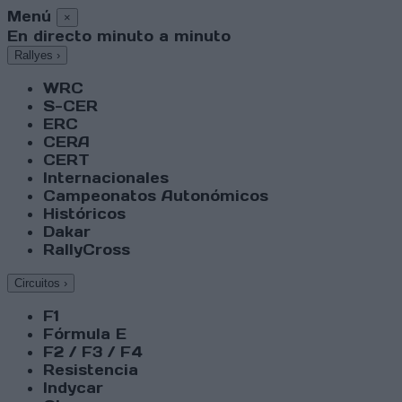
Menú
×
En directo minuto a minuto
Rallyes
›
WRC
S-CER
ERC
CERA
CERT
Internacionales
Campeonatos Autonómicos
Históricos
Dakar
RallyCross
Circuitos
›
F1
Fórmula E
F2 / F3 / F4
Resistencia
Indycar