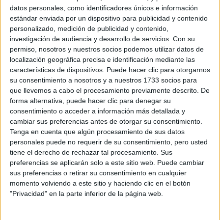
S-CER
datos personales, como identificadores únicos e información
ERC
estándar enviada por un dispositivo para publicidad y contenido
CERA
personalizado, medición de publicidad y contenido,
CERT
investigación de audiencia y desarrollo de servicios.
Con su
Internacionales
permiso, nosotros y nuestros socios podemos utilizar datos de
Campeonatos Autonómicos
localización geográfica precisa e identificación mediante las
Históricos
características de dispositivos. Puede hacer clic para otorgarnos
Dakar
su consentimiento a nosotros y a nuestros 1733 socios para
RallyCross
que llevemos a cabo el procesamiento previamente descrito. De
forma alternativa, puede hacer clic para denegar su
Circuitos
consentimiento o acceder a información más detallada y
cambiar sus preferencias antes de otorgar su consentimiento.
F1
Tenga en cuenta que algún procesamiento de sus datos
Fórmula E
personales puede no requerir de su consentimiento, pero usted
F2 / F3 / F4
Resistencia
tiene el derecho de rechazar tal procesamiento. Sus
Indycar
preferencias se aplicarán solo a este sitio web. Puede cambiar
Otros
sus preferencias o retirar su consentimiento en cualquier
momento volviendo a este sitio y haciendo clic en el botón
Producto
"Privacidad" en la parte inferior de la página web.
Producto