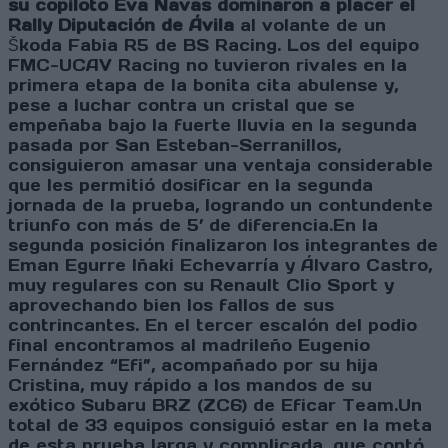
su copiloto Eva Navas dominaron a placer el
Rally Diputación de Ávila
al volante de un
Škoda Fabia R5 de BS Racing. Los del equipo
FMC-UCAV Racing no tuvieron rivales en la
primera etapa de la bonita cita abulense y,
pese a luchar contra un cristal que se
empeñaba bajo la fuerte lluvia en la segunda
pasada por San Esteban-Serranillos,
consiguieron amasar una ventaja considerable
que les permitió dosificar en la segunda
jornada de la prueba, logrando un contundente
triunfo con más de 5’ de diferencia.En la
segunda posición finalizaron los integrantes de
Eman Egurre Iñaki Echevarría y Álvaro Castro,
muy regulares con su Renault Clio Sport y
aprovechando bien los fallos de sus
contrincantes. En el tercer escalón del podio
final encontramos al madrileño Eugenio
Fernández “Efi”, acompañado por su hija
Cristina, muy rápido a los mandos de su
exótico Subaru BRZ (ZC6) de Eficar Team.Un
total de 33 equipos consiguió estar en la meta
de esta prueba larga y complicada, que contó