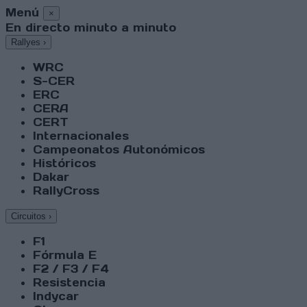
Menú
×
En directo minuto a minuto
Rallyes
›
WRC
S-CER
ERC
CERA
CERT
Internacionales
Campeonatos Autonómicos
Históricos
Dakar
RallyCross
Circuitos
›
F1
Fórmula E
F2 / F3 / F4
Resistencia
Indycar