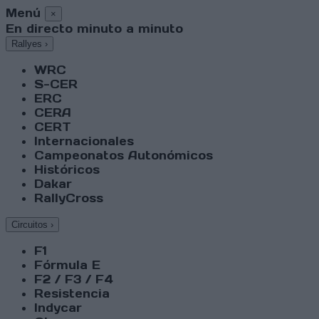
Menú
×
En directo minuto a minuto
Rallyes
›
WRC
S-CER
ERC
CERA
CERT
Internacionales
Campeonatos Autonómicos
Históricos
Dakar
RallyCross
Circuitos
›
F1
Fórmula E
F2 / F3 / F4
Resistencia
Indycar