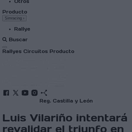
Otros
Producto
Simracing
›
Rallye
Buscar
Abrir menú
Rallyes
Circuitos
Producto
Reg. Castilla y León
Luis Vilariño intentará
revalidar el triunfo en