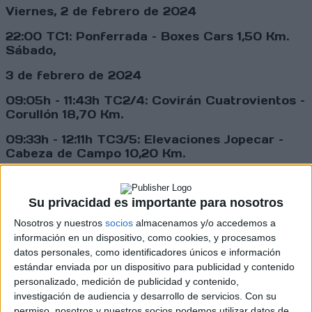
Viernes, 2 de febrero de 2024
22:00 TC1: Ponferrada – Boxes Cars 1,50 Km.
Sábado,
3 de febrero de 2024
09:05h – 11:43h TC2/4: Covirán Cuatrovientos –
Corullón 18,70 Km.
09:33h – 12:11h TC3/5: Elevaciones Jopecar –
Cabeza de Campo 10,20 Km.
15:36h – 18:19h TC6/8: Macías Racing –
Villafranca del Bierzo 8,10 Km.
Su privacidad es importante para nosotros
15:59h – 18:42h TC7/9: Albergue El Templarín –
Nosotros y nuestros
socios
almacenamos y/o accedemos a
Paradaseca 11,60 Km
información en un dispositivo, como cookies, y procesamos
datos personales, como identificadores únicos e información
estándar enviada por un dispositivo para publicidad y contenido
Cargando
personalizado, medición de publicidad y contenido,
nueva noticia
investigación de audiencia y desarrollo de servicios.
Con su
No hay más noticias en esta categoría.
permiso, nosotros y nuestros socios podemos utilizar datos de