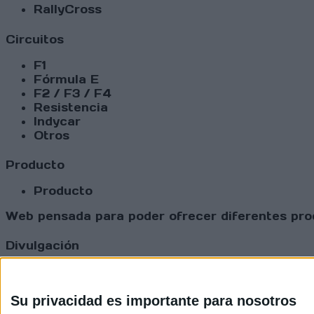
RallyCross
Circuitos
F1
Fórmula E
F2 / F3 / F4
Resistencia
Indycar
Otros
Producto
Producto
Web pensada para poder ofrecer diferentes prod
Divulgación
Dossier
Webs
Comunicados
Su privacidad es importante para nosotros
Fotografía