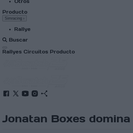
Otros
Producto
Simracing
›
Rallye
Buscar
Abrir menú
Rallyes
Circuitos
Producto
Jonatan Boxes domina e