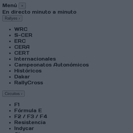
Menú
×
En directo minuto a minuto
Rallyes
›
WRC
S-CER
ERC
CERA
CERT
Internacionales
Campeonatos Autonómicos
Históricos
Dakar
RallyCross
Circuitos
›
F1
Fórmula E
F2 / F3 / F4
Resistencia
Indycar