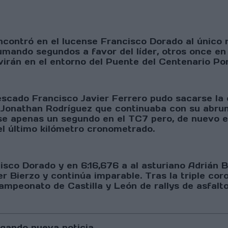
ncontró en el lucense Francisco Dorado al único 
 sumando segundos a favor del líder, otros once e
rán en el entorno del Puente del Centenario Po
repescado Francisco Javier Ferrero pudo sacarse l
Jonathan Rodríguez que continuaba con su abrum
tase apenas un segundo en el TC7 pero, de nuevo 
el último kilómetro cronometrado.
cisco Dorado y en 6:16,676 a al asturiano Adrián 
Bierzo y continúa imparable. Tras la triple coron
ampeonato de Castilla y León de rallys de asfalto
gando nueva noticia