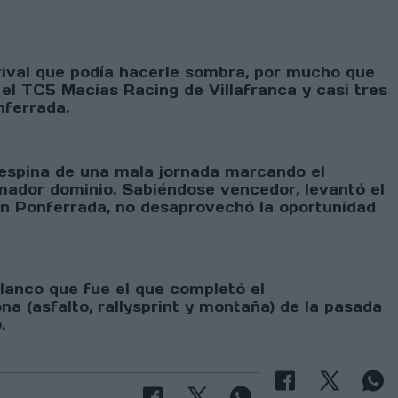
rival que podía hacerle sombra, por mucho que
n el TC5 Macías Racing de Villafranca y casi tres
nferrada.
a espina de una mala jornada marcando el
ador dominio. Sabiéndose vencedor, levantó el
en Ponferrada, no desaprovechó la oportunidad
Blanco que fue el que completó el
a (asfalto, rallysprint y montaña) de la pasada
.