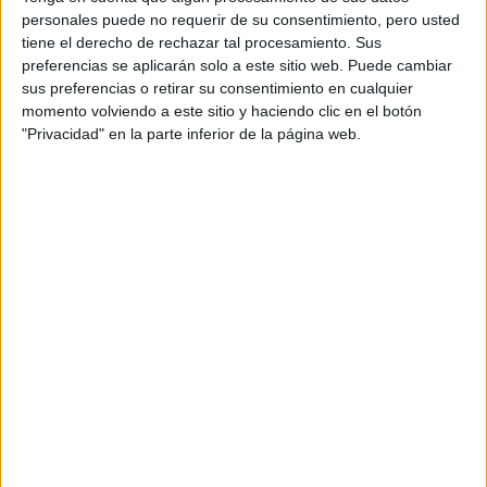
RallyCross
personales puede no requerir de su consentimiento, pero usted
tiene el derecho de rechazar tal procesamiento. Sus
Circuitos
preferencias se aplicarán solo a este sitio web. Puede cambiar
sus preferencias o retirar su consentimiento en cualquier
F1
momento volviendo a este sitio y haciendo clic en el botón
Fórmula E
"Privacidad" en la parte inferior de la página web.
F2 / F3 / F4
Resistencia
Indycar
Otros
Producto
Producto
Web pensada para poder ofrecer diferentes
productos propios y ajenos para que los
aficionados los puedan adquirir
Divulgación
Dossier