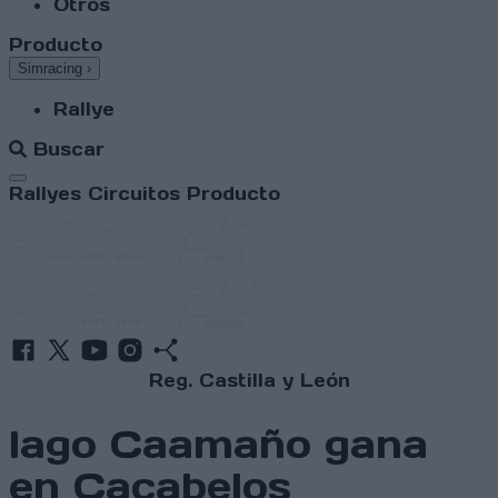
Otros
Producto
Simracing
›
Rallye
Buscar
Abrir menú
Rallyes
Circuitos
Producto
Reg. Castilla y León
Iago Caamaño gana
en Cacabelos