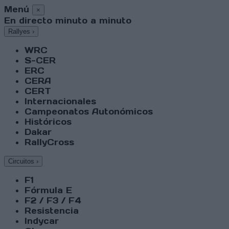
Menú
×
En directo minuto a minuto
Rallyes
›
WRC
S-CER
ERC
CERA
CERT
Internacionales
Campeonatos Autonómicos
Históricos
Dakar
RallyCross
Circuitos
›
F1
Fórmula E
F2 / F3 / F4
Resistencia
Indycar