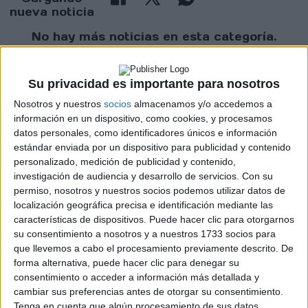
nueva noticia
No hay más noticias en esta categoría.
Su privacidad es importante para nosotros
Nosotros y nuestros
socios
almacenamos y/o accedemos a
información en un dispositivo, como cookies, y procesamos
datos personales, como identificadores únicos e información
estándar enviada por un dispositivo para publicidad y contenido
personalizado, medición de publicidad y contenido,
Rallyes
investigación de audiencia y desarrollo de servicios.
Con su
permiso, nosotros y nuestros socios podemos utilizar datos de
WRC
localización geográfica precisa e identificación mediante las
S-CER
características de dispositivos. Puede hacer clic para otorgarnos
ERC
su consentimiento a nosotros y a nuestros 1733 socios para
CERA
que llevemos a cabo el procesamiento previamente descrito. De
CERT
forma alternativa, puede hacer clic para denegar su
Internacionales
consentimiento o acceder a información más detallada y
Campeonatos Autonómicos
cambiar sus preferencias antes de otorgar su consentimiento.
Históricos
Dakar
Tenga en cuenta que algún procesamiento de sus datos