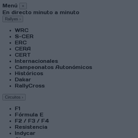
Menú
×
En directo minuto a minuto
Rallyes
›
WRC
S-CER
ERC
CERA
CERT
Internacionales
Campeonatos Autonómicos
Históricos
Dakar
RallyCross
Circuitos
›
F1
Fórmula E
F2 / F3 / F4
Resistencia
Indycar