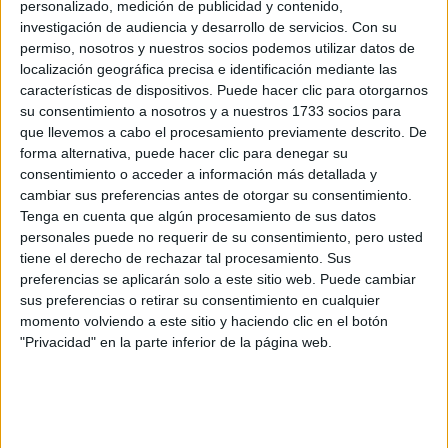
personalizado, medición de publicidad y contenido,
investigación de audiencia y desarrollo de servicios.
Con su
permiso, nosotros y nuestros socios podemos utilizar datos de
localización geográfica precisa e identificación mediante las
características de dispositivos. Puede hacer clic para otorgarnos
su consentimiento a nosotros y a nuestros 1733 socios para
Rallyes
que llevemos a cabo el procesamiento previamente descrito. De
forma alternativa, puede hacer clic para denegar su
WRC
consentimiento o acceder a información más detallada y
S-CER
cambiar sus preferencias antes de otorgar su consentimiento.
ERC
Tenga en cuenta que algún procesamiento de sus datos
CERA
personales puede no requerir de su consentimiento, pero usted
CERT
tiene el derecho de rechazar tal procesamiento. Sus
Internacionales
preferencias se aplicarán solo a este sitio web. Puede cambiar
Campeonatos Autonómicos
sus preferencias o retirar su consentimiento en cualquier
Históricos
momento volviendo a este sitio y haciendo clic en el botón
Dakar
RallyCross
"Privacidad" en la parte inferior de la página web.
Circuitos
F1
Fórmula E