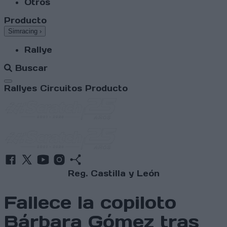
Otros
Producto
Simracing
›
Rallye
Buscar
Abrir menú
Rallyes
Circuitos
Producto
Reg. Castilla y León
Fallece la copiloto
Bárbara Gómez tras