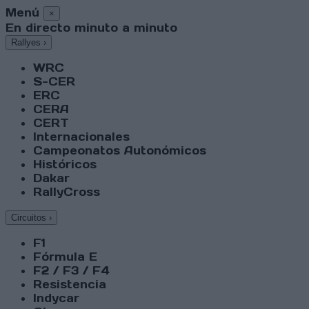
Menú
×
En directo minuto a minuto
Rallyes
›
WRC
S-CER
ERC
CERA
CERT
Internacionales
Campeonatos Autonómicos
Históricos
Dakar
RallyCross
Circuitos
›
F1
Fórmula E
F2 / F3 / F4
Resistencia
Indycar