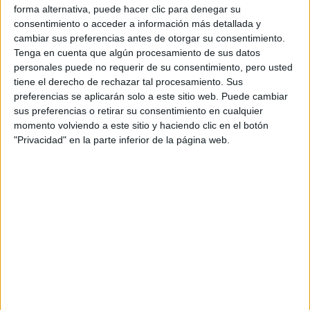
forma alternativa, puede hacer clic para denegar su
CERA
CERT
consentimiento o acceder a información más detallada y
Internacionales
cambiar sus preferencias antes de otorgar su consentimiento.
Campeonatos Autonómicos
Tenga en cuenta que algún procesamiento de sus datos
Históricos
personales puede no requerir de su consentimiento, pero usted
Dakar
tiene el derecho de rechazar tal procesamiento. Sus
RallyCross
preferencias se aplicarán solo a este sitio web. Puede cambiar
sus preferencias o retirar su consentimiento en cualquier
Circuitos
momento volviendo a este sitio y haciendo clic en el botón
"Privacidad" en la parte inferior de la página web.
F1
Fórmula E
F2 / F3 / F4
Resistencia
Indycar
Otros
Producto
Producto
Web pensada para poder ofrecer diferentes