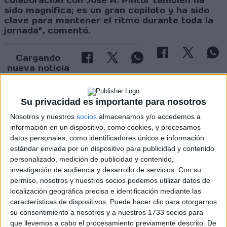
colaboración con José A. Pintor también ha
sido magnífica; es un gran copiloto y ha sido
clave para mantener el ritmo durante toda la
jornada”, comentó.
Cargando
nueva noticia
No hay más noticias en esta categoría.
Su privacidad es importante para nosotros
Nosotros y nuestros
socios
almacenamos y/o accedemos a
información en un dispositivo, como cookies, y procesamos
datos personales, como identificadores únicos e información
estándar enviada por un dispositivo para publicidad y contenido
personalizado, medición de publicidad y contenido,
investigación de audiencia y desarrollo de servicios.
Con su
permiso, nosotros y nuestros socios podemos utilizar datos de
Rallyes
localización geográfica precisa e identificación mediante las
características de dispositivos. Puede hacer clic para otorgarnos
WRC
su consentimiento a nosotros y a nuestros 1733 socios para
S-CER
que llevemos a cabo el procesamiento previamente descrito. De
ERC