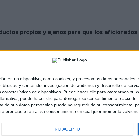
uctos propios y ajenos para que los aficionados 
 en un dispositivo, como cookies, y procesamos datos personales, co
blicidad y contenido, investigación de audiencia y desarrollo de servic
as características de dispositivos. Puede hacer clic para otorgarnos su
sta Scratch |
Contacto
|
Aviso legal y política de
ternativa, puede hacer clic para denegar su consentimiento o acceder
 de sus datos personales puede no requerir de su consentimiento, per
referencias o retirar su consentimiento en cualquier momento volviendo 
NO ACEPTO