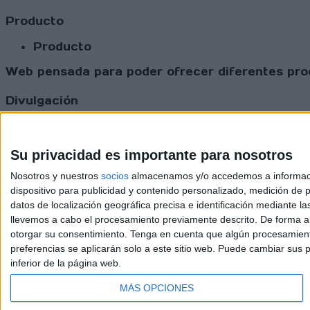
Producto
Producto
Web pensada para poder ofrecer diferentes prod
Divulgación
Dossier
Webs
Comunicados
Su privacidad es importante para nosotros
Fotografía
Nosotros y nuestros
socios
almacenamos y/o accedemos a información
Vídeos (on boards)
dispositivo para publicidad y contenido personalizado, medición de pu
Redes Sociales
datos de localización geográfica precisa e identificación mediante l
2026 Revi
llevemos a cabo el procesamiento previamente descrito. De forma al
otorgar su consentimiento.
Tenga en cuenta que algún procesamiento
preferencias se aplicarán solo a este sitio web. Puede cambiar sus p
inferior de la página web.
MÁS OPCIONES
Update CMP