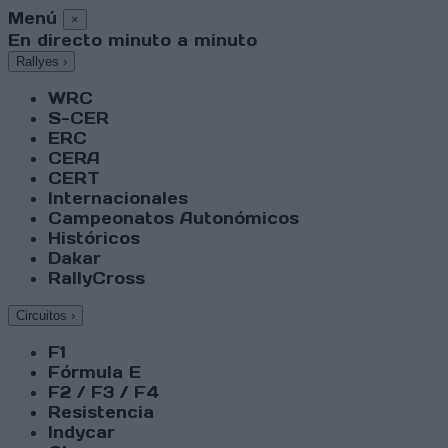
Menú
×
En directo minuto a minuto
Rallyes
›
WRC
S-CER
ERC
CERA
CERT
Internacionales
Campeonatos Autonómicos
Históricos
Dakar
RallyCross
Circuitos
›
F1
Fórmula E
F2 / F3 / F4
Resistencia
Indycar