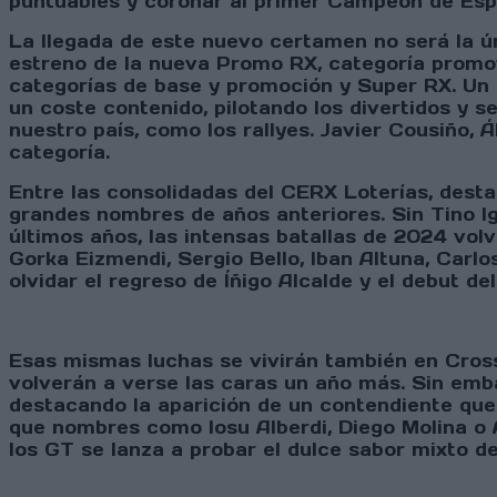
puntuables y coronar al primer Campeón de Es
La llegada de este nuevo certamen no será la ún
estreno de la nueva Promo RX, categoría promov
categorías de base y promoción y Super RX. Un 
un coste contenido, pilotando los divertidos y
nuestro país, como los rallyes. Javier Cousiño, 
categoría.
Entre las consolidadas del CERX Loterías, des
grandes nombres de años anteriores. Sin Tino Ig
últimos años, las intensas batallas de 2024 vo
Gorka Eizmendi, Sergio Bello, Iban Altuna, Car
olvidar el regreso de Íñigo Alcalde y el debut d
Esas mismas luchas se vivirán también en Cro
volverán a verse las caras un año más. Sin emb
destacando la aparición de un contendiente que
que nombres como Iosu Alberdi, Diego Molina o 
los GT se lanza a probar el dulce sabor mixto del 