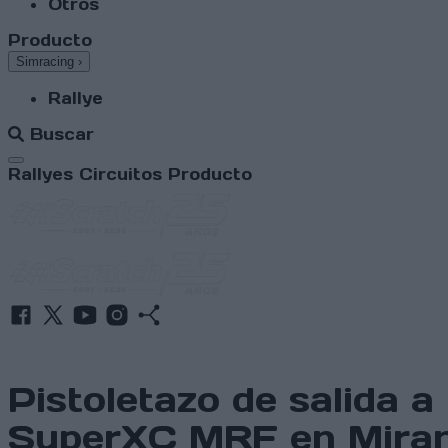
Otros
Producto
Simracing
›
Rallye
Buscar
Abrir menú
Rallyes
Circuitos
Producto
Pistoletazo de salida 
SuperXC MRF en Miran