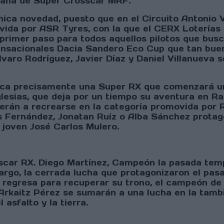
paña de Super Crosscar MRF.
ica novedad, puesto que en el Circuito Antonio V
ida por ASR Tyres, con la que el CERX Loterías
primer paso para todos aquellos pilotos que busc
 sensacionales Dacia Sandero Eco Cup que tan bue
Álvaro Rodríguez, Javier Díaz y Daniel Villanueva 
taca precisamente una Super RX que comenzará u
lesias, que deja por un tiempo su aventura en Ral
lverán a recrearse en la categoría promovida por
los Fernández, Jonatan Ruíz o Alba Sánchez prota
el joven José Carlos Mulero.
sscar RX. Diego Martínez, Campeón la pasada te
argo, la cerrada lucha que protagonizaron el pas
 regresa para recuperar su trono, el campeón de 
Arkaitz Pérez se sumarán a una lucha en la tamb
asfalto y la tierra.