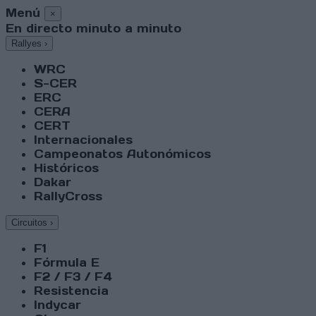
Menú
×
En directo minuto a minuto
Rallyes
›
WRC
S-CER
ERC
CERA
CERT
Internacionales
Campeonatos Autonómicos
Históricos
Dakar
RallyCross
Circuitos
›
F1
Fórmula E
F2 / F3 / F4
Resistencia
Indycar