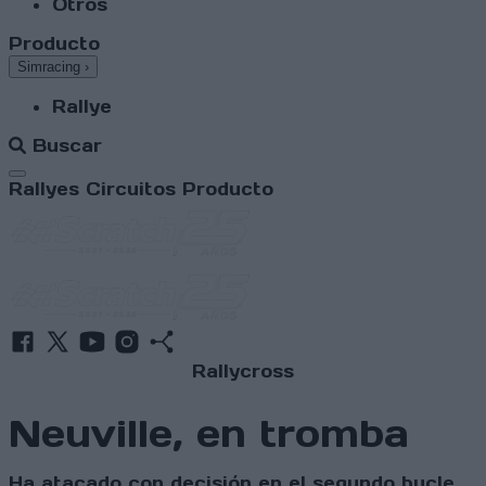
Otros
Producto
Simracing
›
Rallye
Buscar
Abrir menú
Rallyes
Circuitos
Producto
Rallycross
Neuville, en tromba
Ha atacado con decisión en el segundo bucle