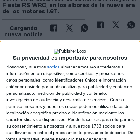
Fiesta RS WRC, en los albores de la nueva era
de los motores 1.6T.
Cargando
nueva noticia
No hay más noticias en esta categoría.
Su privacidad es importante para nosotros
Nosotros y nuestros
socios
almacenamos y/o accedemos a
información en un dispositivo, como cookies, y procesamos
datos personales, como identificadores únicos e información
estándar enviada por un dispositivo para publicidad y contenido
personalizado, medición de publicidad y contenido,
investigación de audiencia y desarrollo de servicios.
Con su
permiso, nosotros y nuestros socios podemos utilizar datos de
Rallyes
localización geográfica precisa e identificación mediante las
WRC
características de dispositivos. Puede hacer clic para otorgarnos
S-CER
su consentimiento a nosotros y a nuestros 1733 socios para
ERC
que llevemos a cabo el procesamiento previamente descrito. De
CERA
forma alternativa, puede hacer clic para denegar su