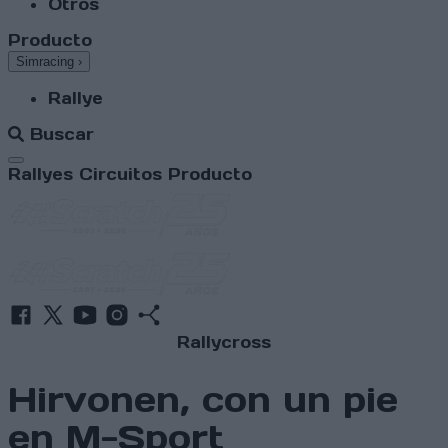
Otros
Producto
Simracing
›
Rallye
Buscar
Abrir menú
Rallyes
Circuitos
Producto
Rallycross
Hirvonen, con un pie
en M-Sport