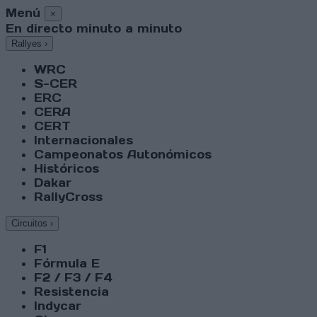
Menú
×
En directo minuto a minuto
Rallyes
›
WRC
S-CER
ERC
CERA
CERT
Internacionales
Campeonatos Autonómicos
Históricos
Dakar
RallyCross
Circuitos
›
F1
Fórmula E
F2 / F3 / F4
Resistencia
Indycar