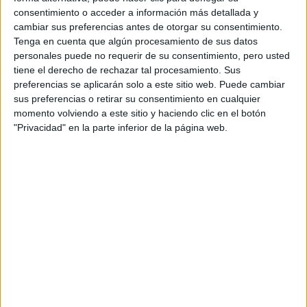
CERT
consentimiento o acceder a información más detallada y
Internacionales
cambiar sus preferencias antes de otorgar su consentimiento.
Campeonatos Autonómicos
Tenga en cuenta que algún procesamiento de sus datos
Históricos
personales puede no requerir de su consentimiento, pero usted
Dakar
tiene el derecho de rechazar tal procesamiento. Sus
RallyCross
preferencias se aplicarán solo a este sitio web. Puede cambiar
sus preferencias o retirar su consentimiento en cualquier
Circuitos
momento volviendo a este sitio y haciendo clic en el botón
"Privacidad" en la parte inferior de la página web.
F1
Fórmula E
F2 / F3 / F4
Resistencia
Indycar
Otros
Producto
Producto
Web pensada para poder ofrecer diferentes
productos propios y ajenos para que los
aficionados los puedan adquirir