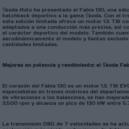
Škoda Auto ha presentado el Fabia 130, una edic
hatchback deportivo a la gama Škoda. Con el tr
esta edición limitada ofrece un motor 1.5 TSI 
adaptados a una conducción más precisa, así c
el carácter deportivo del modelo. También cuen
aerodinámicamente el modelo y llantas exclusiv
cantidades limitadas.
Mejoras en potencia y rendimiento: el Škoda Fa
El corazón del Fabia 130 es un motor 1.5 TSI EV
especialistas en trenes motrices del departame
de vibraciones o los balancines, se han mejora
3.500 rpm y alcanza un pico de 130 kW entre 5
La transmisión DSG de 7 velocidades se ha act