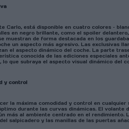
iva
te Carlo, está disponible en cuatro colores – bla
lles en negro brillante, como el spoiler delantero,
, se muestran de forma destacada en los guardaba
oche un aspecto más agresivo. Las exclusivas lla
lzan el aspecto dinámico del coche. La parte tra
erística conocida de las ediciones especiales ant
 lo que subraya el aspecto visual dinámico del c
d y control
recer la máxima comodidad y control en cualquier 
ptimo durante las curvas dinámicas. El volante de
ún más al ambiente centrado en el rendimiento. 
del salpicadero y las manillas de las puertas aña