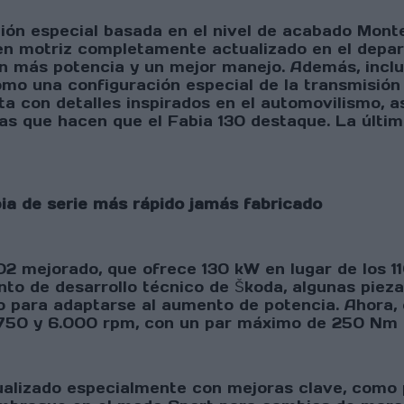
ión especial basada en el nivel de acabado Monte
en motriz completamente actualizado en el depar
con más potencia y un mejor manejo. Además, inc
omo una configuración especial de la transmisió
ta con detalles inspirados en el automovilismo, 
as que hacen que el Fabia 130 destaque. La últim
bia de serie más rápido jamás fabricado
O2 mejorado, que ofrece 130 kW en lugar de los 11
nto de desarrollo técnico de Škoda, algunas piez
do para adaptarse al aumento de potencia. Ahora,
.750 y 6.000 rpm, con un par máximo de 250 Nm d
ualizado especialmente con mejoras clave, como