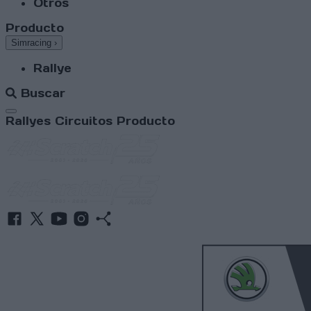
Otros
Producto
Simracing
›
Rallye
Buscar
Abrir menú
Rallyes
Circuitos
Producto