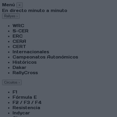
Menú
×
En directo minuto a minuto
Rallyes
›
WRC
S-CER
ERC
CERA
CERT
Internacionales
Campeonatos Autonómicos
Históricos
Dakar
RallyCross
Circuitos
›
F1
Fórmula E
F2 / F3 / F4
Resistencia
Indycar