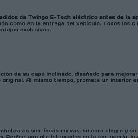
didos de Twingo E-Tech eléctrico antes de la ape
ón como en la entrega del vehículo. Todos los cl
ntajas exclusivas.
ión de su capó inclinado, diseñado para mejorar 
original. Al mismo tiempo, promete un interior 
mboliza en sus líneas curvas, su cara alegre y su
es
. Perfectamente integrados en la carrocería, los