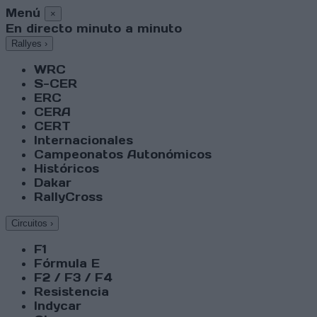
Menú
×
En directo minuto a minuto
Rallyes
›
WRC
S-CER
ERC
CERA
CERT
Internacionales
Campeonatos Autonómicos
Históricos
Dakar
RallyCross
Circuitos
›
F1
Fórmula E
F2 / F3 / F4
Resistencia
Indycar