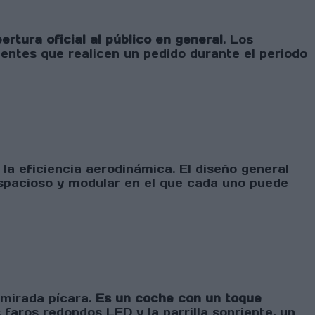
rtura oficial al público en general
. Los
ientes que realicen un pedido durante el periodo
la eficiencia aerodinámica. El diseño general
espacioso y modular en el que cada uno puede
 mirada pícara.
Es un coche con un toque
 faros redondos LED y la parrilla sonriente, un