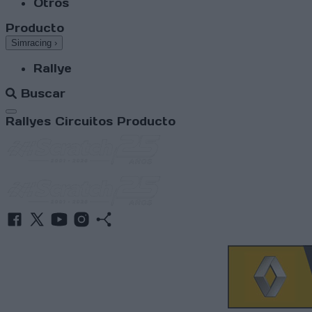
Otros
Producto
Simracing
›
Rallye
Buscar
Abrir menú
Rallyes
Circuitos
Producto