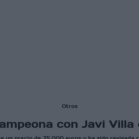
Otros
campeona con Javi Villa
ne un precio de 75.000 euros y ha sido revisada