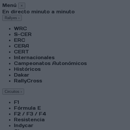
Menú
×
En directo minuto a minuto
Rallyes
›
WRC
S-CER
ERC
CERA
CERT
Internacionales
Campeonatos Autonómicos
Históricos
Dakar
RallyCross
Circuitos
›
F1
Fórmula E
F2 / F3 / F4
Resistencia
Indycar