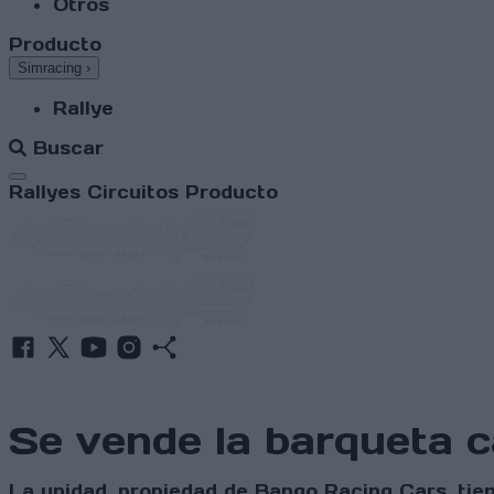
Otros
Producto
Simracing
›
Rallye
Buscar
Abrir menú
Rallyes
Circuitos
Producto
Se vende la barqueta 
La unidad, propiedad de Bango Racing Cars, tie