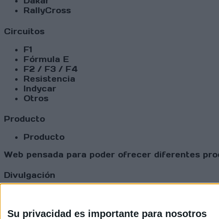
Dakar
RallyCross
Circuitos
F1
Fórmula E
F2 / F3 / F4
Resistencia
Indycar
Otros
Producto
Producto
Web pensada para poder ofrecer diferentes prod
Divulgación
Dossier
Webs
Comunicados
Su privacidad es importante para nosotros