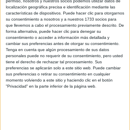
permiso, nosotros y nuestros socios podemos utilizar datos de
localización geográfica precisa e identificación mediante las
WRC
características de dispositivos. Puede hacer clic para otorgarnos
S-CER
su consentimiento a nosotros y a nuestros 1733 socios para
ERC
que llevemos a cabo el procesamiento previamente descrito. De
CERA
forma alternativa, puede hacer clic para denegar su
CERT
Internacionales
consentimiento o acceder a información más detallada y
Campeonatos Autonómicos
cambiar sus preferencias antes de otorgar su consentimiento.
Históricos
Tenga en cuenta que algún procesamiento de sus datos
Dakar
personales puede no requerir de su consentimiento, pero usted
RallyCross
tiene el derecho de rechazar tal procesamiento. Sus
preferencias se aplicarán solo a este sitio web. Puede cambiar
Circuitos
sus preferencias o retirar su consentimiento en cualquier
momento volviendo a este sitio y haciendo clic en el botón
F1
"Privacidad" en la parte inferior de la página web.
Fórmula E
F2 / F3 / F4
Resistencia
Indycar
Otros
Producto