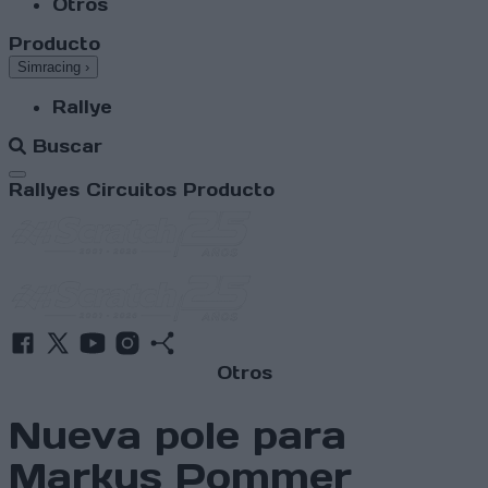
Otros
Producto
Simracing
›
Rallye
Buscar
Abrir menú
Rallyes
Circuitos
Producto
Otros
Nueva pole para
Markus Pommer