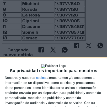
7
Michimi
1\'37\'\'640
8
Kuroda
1\'38\'\'120
9
La Rosa
1\'38\'\'126
10
Cipriani
1\'39\'\'005
11
Dracone
1\'38\'\'545Q1
12
Spinelli
1\'38\'\'657Q1
13
Gomez
1\'38\'\'778Q1
Cargando
nueva noticia
No hay más noticias en esta categoría.
Su privacidad es importante para nosotros
Nosotros y nuestros
socios
almacenamos y/o accedemos a
información en un dispositivo, como cookies, y procesamos
datos personales, como identificadores únicos e información
estándar enviada por un dispositivo para publicidad y contenido
personalizado, medición de publicidad y contenido,
investigación de audiencia y desarrollo de servicios.
Con su
Rallyes