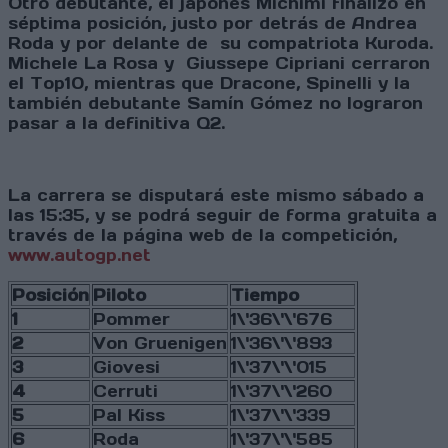
Otro debutante, el japonés Michimi finalizó en
séptima posición, justo por detrás de Andrea
Roda y por delante de su compatriota Kuroda.
Michele La Rosa y Giussepe Cipriani cerraron
el Top10, mientras que Dracone, Spinelli y la
también debutante Samín Gómez no lograron
pasar a la definitiva Q2.
La carrera se disputará este mismo sábado a
las 15:35, y se podrá seguir de forma gratuita a
través de la página web de la competición,
www.autogp.net
Posición
Piloto
Tiempo
1
Pommer
1\'36\'\'676
2
Von Gruenigen
1\'36\'\'893
3
Giovesi
1\'37\'\'015
4
Cerruti
1\'37\'\'260
5
Pal Kiss
1\'37\'\'339
6
Roda
1\'37\'\'585