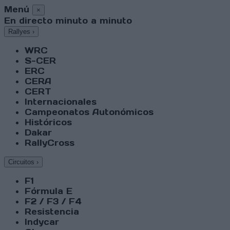
Menú
×
En directo minuto a minuto
Rallyes
›
WRC
S-CER
ERC
CERA
CERT
Internacionales
Campeonatos Autonómicos
Históricos
Dakar
RallyCross
Circuitos
›
F1
Fórmula E
F2 / F3 / F4
Resistencia
Indycar