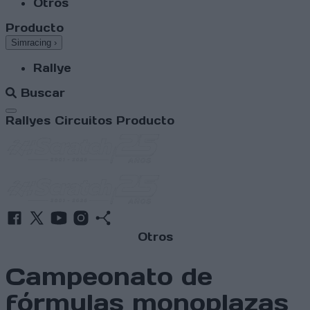
Otros
Producto
Simracing
›
Rallye
Buscar
Abrir menú
Rallyes
Circuitos
Producto
Otros
Campeonato de
fórmulas monoplazas