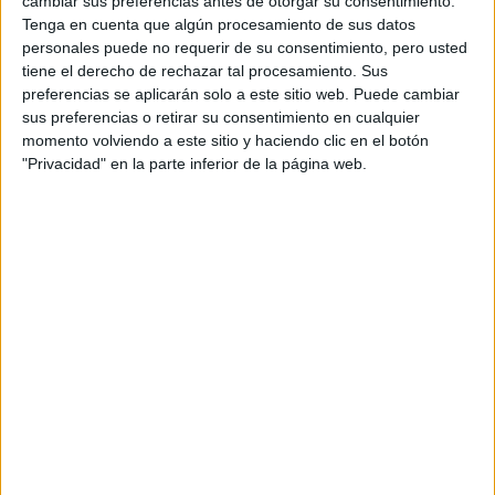
cambiar sus preferencias antes de otorgar su consentimiento.
Tenga en cuenta que algún procesamiento de sus datos
personales puede no requerir de su consentimiento, pero usted
Rallyes
tiene el derecho de rechazar tal procesamiento. Sus
preferencias se aplicarán solo a este sitio web. Puede cambiar
WRC
sus preferencias o retirar su consentimiento en cualquier
S-CER
momento volviendo a este sitio y haciendo clic en el botón
ERC
"Privacidad" en la parte inferior de la página web.
CERA
CERT
Internacionales
Campeonatos Autonómicos
Históricos
Dakar
RallyCross
Circuitos
F1
Fórmula E
F2 / F3 / F4
Resistencia
Indycar