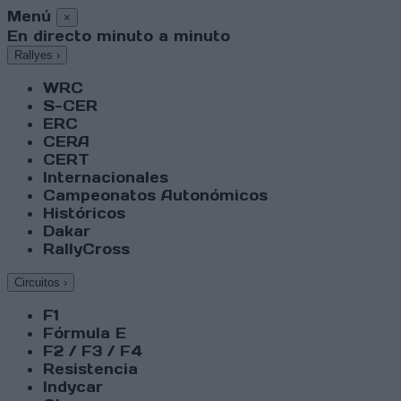
Menú
×
En directo minuto a minuto
Rallyes
›
WRC
S-CER
ERC
CERA
CERT
Internacionales
Campeonatos Autonómicos
Históricos
Dakar
RallyCross
Circuitos
›
F1
Fórmula E
F2 / F3 / F4
Resistencia
Indycar