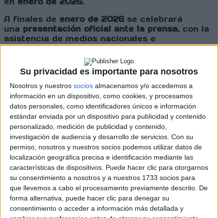
en
enero de 2026
.
A finales de
enero de 2026
se celebrará
una
presentación oficial ante la prensa
, con la
asistencia de medios nacionales e
internacionales, pilotos, equipos y
patrocinadores.
Su privacidad es importante para nosotros
Cargando
Nosotros y nuestros
socios
almacenamos y/o accedemos a
nueva noticia
información en un dispositivo, como cookies, y procesamos
datos personales, como identificadores únicos e información
No hay más noticias en esta categoría.
estándar enviada por un dispositivo para publicidad y contenido
personalizado, medición de publicidad y contenido,
investigación de audiencia y desarrollo de servicios.
Con su
permiso, nosotros y nuestros socios podemos utilizar datos de
localización geográfica precisa e identificación mediante las
características de dispositivos. Puede hacer clic para otorgarnos
su consentimiento a nosotros y a nuestros 1733 socios para
que llevemos a cabo el procesamiento previamente descrito. De
forma alternativa, puede hacer clic para denegar su
consentimiento o acceder a información más detallada y