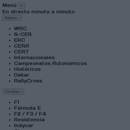
Menú
×
En directo minuto a minuto
Rallyes
›
WRC
S-CER
ERC
CERA
CERT
Internacionales
Campeonatos Autonómicos
Históricos
Dakar
RallyCross
Circuitos
›
F1
Fórmula E
F2 / F3 / F4
Resistencia
Indycar