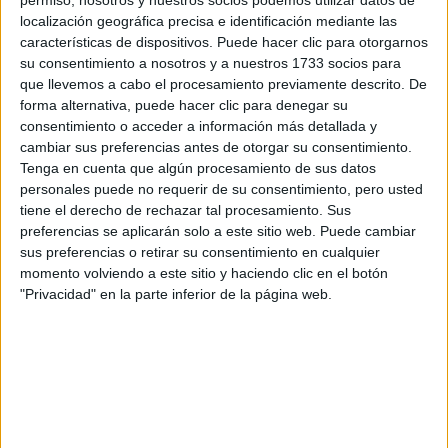
permiso, nosotros y nuestros socios podemos utilizar datos de
Otros
localización geográfica precisa e identificación mediante las
características de dispositivos. Puede hacer clic para otorgarnos
Producto
su consentimiento a nosotros y a nuestros 1733 socios para
que llevemos a cabo el procesamiento previamente descrito. De
Producto
forma alternativa, puede hacer clic para denegar su
consentimiento o acceder a información más detallada y
Web pensada para poder ofrecer diferentes
cambiar sus preferencias antes de otorgar su consentimiento.
productos propios y ajenos para que los
Tenga en cuenta que algún procesamiento de sus datos
aficionados los puedan adquirir
personales puede no requerir de su consentimiento, pero usted
tiene el derecho de rechazar tal procesamiento. Sus
Divulgación
preferencias se aplicarán solo a este sitio web. Puede cambiar
Dossier
sus preferencias o retirar su consentimiento en cualquier
Webs
momento volviendo a este sitio y haciendo clic en el botón
Comunicados
"Privacidad" en la parte inferior de la página web.
Fotografía
Vídeos (on boards)
Redes Sociales
2026 Revista Scratch |
Contacto
|
Aviso legal
y política de privacidad