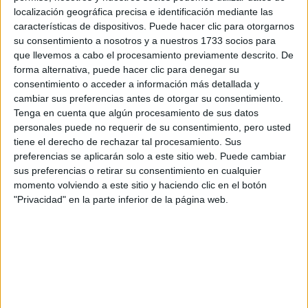
Otros
localización geográfica precisa e identificación mediante las
características de dispositivos. Puede hacer clic para otorgarnos
Producto
su consentimiento a nosotros y a nuestros 1733 socios para
que llevemos a cabo el procesamiento previamente descrito. De
Producto
forma alternativa, puede hacer clic para denegar su
consentimiento o acceder a información más detallada y
Web pensada para poder ofrecer diferentes
cambiar sus preferencias antes de otorgar su consentimiento.
productos propios y ajenos para que los
Tenga en cuenta que algún procesamiento de sus datos
aficionados los puedan adquirir
personales puede no requerir de su consentimiento, pero usted
tiene el derecho de rechazar tal procesamiento. Sus
Divulgación
preferencias se aplicarán solo a este sitio web. Puede cambiar
Dossier
sus preferencias o retirar su consentimiento en cualquier
Webs
momento volviendo a este sitio y haciendo clic en el botón
Comunicados
"Privacidad" en la parte inferior de la página web.
Fotografía
Vídeos (on boards)
Redes Sociales
2026 Revista Scratch |
Contacto
|
Aviso legal
y política de privacidad