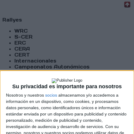
Rallyes
WRC
S-CER
ERC
CERA
CERT
Internacionales
Campeonatos Autonómicos
Históricos
Dakar
RallyCross
Su privacidad es importante para nosotros
Nosotros y nuestros
socios
almacenamos y/o accedemos a
Circuitos
información en un dispositivo, como cookies, y procesamos
datos personales, como identificadores únicos e información
F1
Fórmula E
estándar enviada por un dispositivo para publicidad y contenido
F2 / F3 / F4
personalizado, medición de publicidad y contenido,
Resistencia
investigación de audiencia y desarrollo de servicios.
Con su
Indycar
permiso, nosotros y nuestros socios podemos utilizar datos de