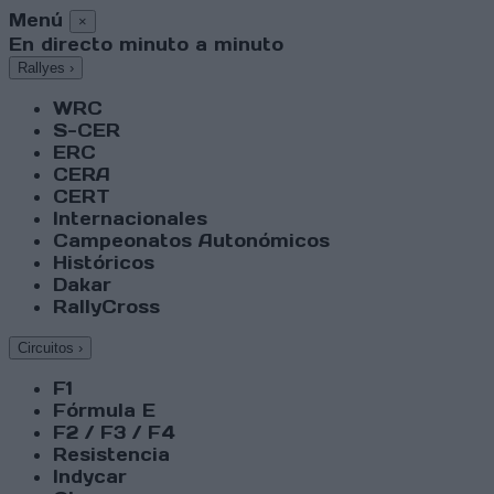
Menú
×
En directo minuto a minuto
Rallyes
›
WRC
S-CER
ERC
CERA
CERT
Internacionales
Campeonatos Autonómicos
Históricos
Dakar
RallyCross
Circuitos
›
F1
Fórmula E
F2 / F3 / F4
Resistencia
Indycar