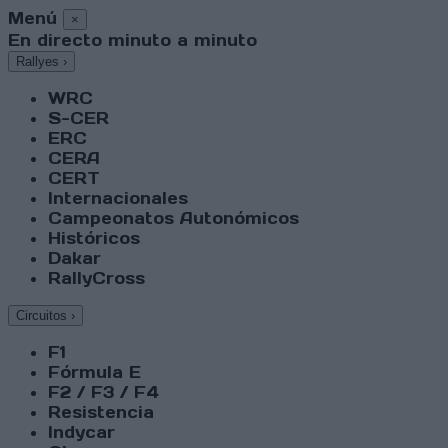
Menú
×
En directo minuto a minuto
Rallyes
›
WRC
S-CER
ERC
CERA
CERT
Internacionales
Campeonatos Autonómicos
Históricos
Dakar
RallyCross
Circuitos
›
F1
Fórmula E
F2 / F3 / F4
Resistencia
Indycar