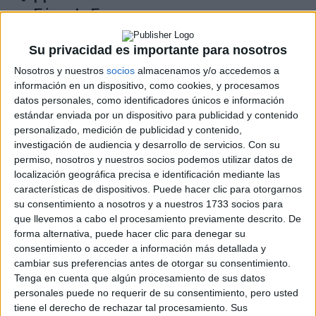
Fórmula E
F2 / F3 / F4
Resistencia
Su privacidad es importante para nosotros
Indycar
Otros
Nosotros y nuestros
socios
almacenamos y/o accedemos a
información en un dispositivo, como cookies, y procesamos
Producto
datos personales, como identificadores únicos e información
estándar enviada por un dispositivo para publicidad y contenido
Producto
personalizado, medición de publicidad y contenido,
investigación de audiencia y desarrollo de servicios.
Con su
Web pensada para poder ofrecer diferentes
permiso, nosotros y nuestros socios podemos utilizar datos de
productos propios y ajenos para que los
localización geográfica precisa e identificación mediante las
aficionados los puedan adquirir
características de dispositivos. Puede hacer clic para otorgarnos
su consentimiento a nosotros y a nuestros 1733 socios para
Divulgación
que llevemos a cabo el procesamiento previamente descrito. De
Dossier
forma alternativa, puede hacer clic para denegar su
Webs
consentimiento o acceder a información más detallada y
Comunicados
cambiar sus preferencias antes de otorgar su consentimiento.
Fotografía
Tenga en cuenta que algún procesamiento de sus datos
Vídeos (on boards)
personales puede no requerir de su consentimiento, pero usted
Redes Sociales
tiene el derecho de rechazar tal procesamiento. Sus