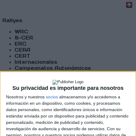
Rallyes
WRC
S-CER
ERC
CERA
CERT
Internacionales
Campeonatos Autonómicos
Históricos
Dakar
RallyCross
Su privacidad es importante para nosotros
Nosotros y nuestros
socios
almacenamos y/o accedemos a
Circuitos
información en un dispositivo, como cookies, y procesamos
datos personales, como identificadores únicos e información
F1
Fórmula E
estándar enviada por un dispositivo para publicidad y contenido
F2 / F3 / F4
personalizado, medición de publicidad y contenido,
Resistencia
investigación de audiencia y desarrollo de servicios.
Con su
Indycar
permiso, nosotros y nuestros socios podemos utilizar datos de