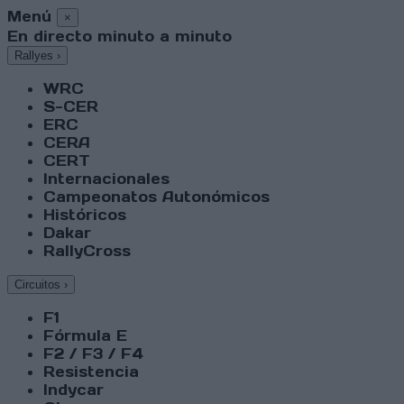
Menú
×
En directo minuto a minuto
Rallyes
›
WRC
S-CER
ERC
CERA
CERT
Internacionales
Campeonatos Autonómicos
Históricos
Dakar
RallyCross
Circuitos
›
F1
Fórmula E
F2 / F3 / F4
Resistencia
Indycar