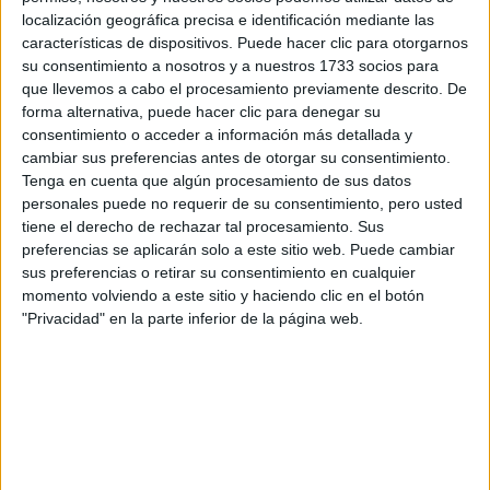
Otros
localización geográfica precisa e identificación mediante las
características de dispositivos. Puede hacer clic para otorgarnos
Producto
su consentimiento a nosotros y a nuestros 1733 socios para
que llevemos a cabo el procesamiento previamente descrito. De
Producto
forma alternativa, puede hacer clic para denegar su
consentimiento o acceder a información más detallada y
Web pensada para poder ofrecer diferentes
cambiar sus preferencias antes de otorgar su consentimiento.
productos propios y ajenos para que los
Tenga en cuenta que algún procesamiento de sus datos
aficionados los puedan adquirir
personales puede no requerir de su consentimiento, pero usted
tiene el derecho de rechazar tal procesamiento. Sus
Divulgación
preferencias se aplicarán solo a este sitio web. Puede cambiar
Dossier
sus preferencias o retirar su consentimiento en cualquier
Webs
momento volviendo a este sitio y haciendo clic en el botón
Comunicados
"Privacidad" en la parte inferior de la página web.
Fotografía
Vídeos (on boards)
Redes Sociales
2026 Revista Scratch |
Contacto
|
Aviso legal
y política de privacidad