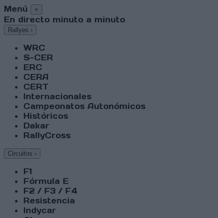
Menú
×
En directo minuto a minuto
Rallyes
›
WRC
S-CER
ERC
CERA
CERT
Internacionales
Campeonatos Autonómicos
Históricos
Dakar
RallyCross
Circuitos
›
F1
Fórmula E
F2 / F3 / F4
Resistencia
Indycar