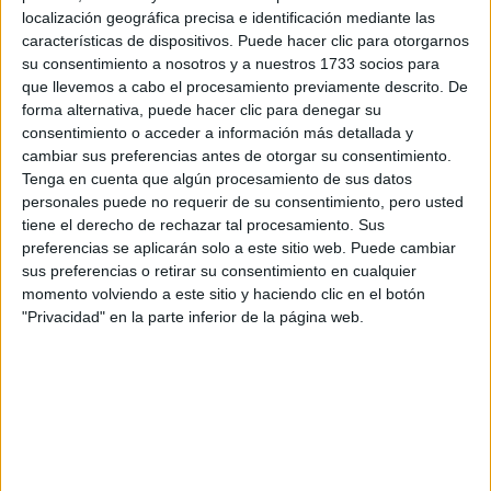
Otros
localización geográfica precisa e identificación mediante las
características de dispositivos. Puede hacer clic para otorgarnos
Producto
su consentimiento a nosotros y a nuestros 1733 socios para
que llevemos a cabo el procesamiento previamente descrito. De
Producto
forma alternativa, puede hacer clic para denegar su
consentimiento o acceder a información más detallada y
Web pensada para poder ofrecer diferentes
cambiar sus preferencias antes de otorgar su consentimiento.
productos propios y ajenos para que los
Tenga en cuenta que algún procesamiento de sus datos
aficionados los puedan adquirir
personales puede no requerir de su consentimiento, pero usted
tiene el derecho de rechazar tal procesamiento. Sus
Divulgación
preferencias se aplicarán solo a este sitio web. Puede cambiar
Dossier
sus preferencias o retirar su consentimiento en cualquier
Webs
momento volviendo a este sitio y haciendo clic en el botón
Comunicados
"Privacidad" en la parte inferior de la página web.
Fotografía
Vídeos (on boards)
Redes Sociales
2026 Revista Scratch |
Contacto
|
Aviso legal
y política de privacidad