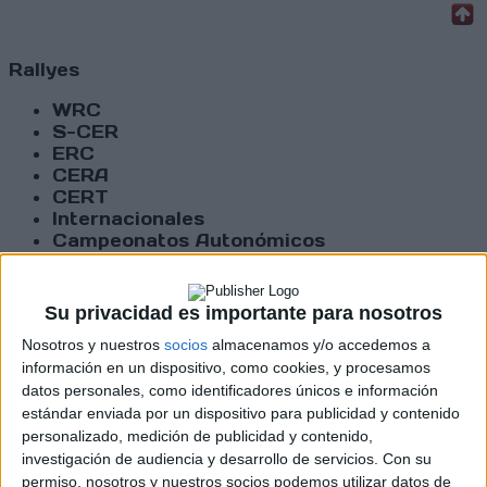
Rallyes
WRC
S-CER
ERC
CERA
CERT
Internacionales
Campeonatos Autonómicos
Históricos
Dakar
RallyCross
Su privacidad es importante para nosotros
Nosotros y nuestros
socios
almacenamos y/o accedemos a
Circuitos
información en un dispositivo, como cookies, y procesamos
F1
datos personales, como identificadores únicos e información
Fórmula E
estándar enviada por un dispositivo para publicidad y contenido
F2 / F3 / F4
personalizado, medición de publicidad y contenido,
Resistencia
investigación de audiencia y desarrollo de servicios.
Con su
Indycar
permiso, nosotros y nuestros socios podemos utilizar datos de