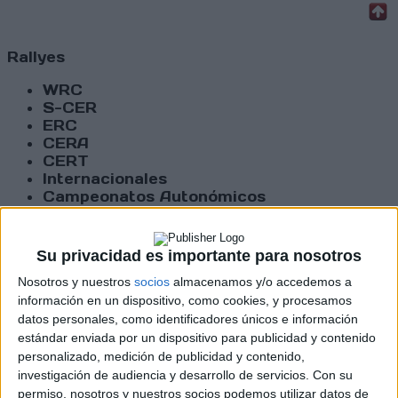
Rallyes
WRC
S-CER
ERC
CERA
CERT
Internacionales
Campeonatos Autonómicos
Históricos
Dakar
RallyCross
Su privacidad es importante para nosotros
Nosotros y nuestros
socios
almacenamos y/o accedemos a
Circuitos
información en un dispositivo, como cookies, y procesamos
F1
datos personales, como identificadores únicos e información
Fórmula E
estándar enviada por un dispositivo para publicidad y contenido
F2 / F3 / F4
personalizado, medición de publicidad y contenido,
Resistencia
investigación de audiencia y desarrollo de servicios.
Con su
Indycar
permiso, nosotros y nuestros socios podemos utilizar datos de