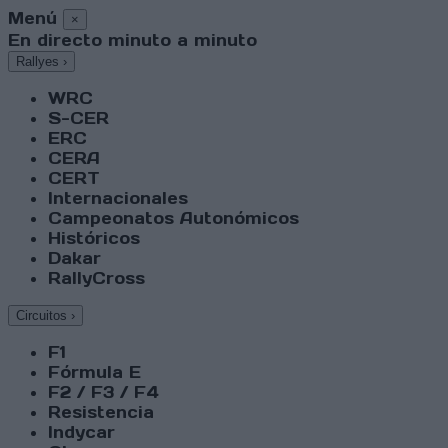
Menú
×
En directo minuto a minuto
Rallyes
›
WRC
S-CER
ERC
CERA
CERT
Internacionales
Campeonatos Autonómicos
Históricos
Dakar
RallyCross
Circuitos
›
F1
Fórmula E
F2 / F3 / F4
Resistencia
Indycar