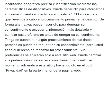
Otros
localización geográfica precisa e identificación mediante las
características de dispositivos. Puede hacer clic para otorgarnos
Producto
su consentimiento a nosotros y a nuestros 1733 socios para
que llevemos a cabo el procesamiento previamente descrito. De
Producto
forma alternativa, puede hacer clic para denegar su
consentimiento o acceder a información más detallada y
Web pensada para poder ofrecer diferentes
cambiar sus preferencias antes de otorgar su consentimiento.
productos propios y ajenos para que los
Tenga en cuenta que algún procesamiento de sus datos
aficionados los puedan adquirir
personales puede no requerir de su consentimiento, pero usted
tiene el derecho de rechazar tal procesamiento. Sus
Divulgación
preferencias se aplicarán solo a este sitio web. Puede cambiar
Dossier
sus preferencias o retirar su consentimiento en cualquier
Webs
momento volviendo a este sitio y haciendo clic en el botón
Comunicados
"Privacidad" en la parte inferior de la página web.
Fotografía
Vídeos (on boards)
Redes Sociales
2026 Revista Scratch |
Contacto
|
Aviso legal
y política de privacidad