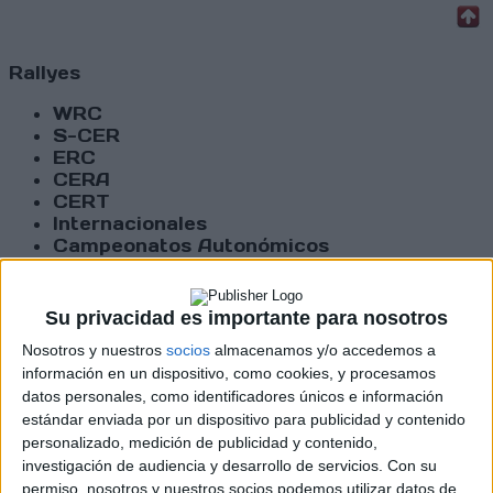
Rallyes
WRC
S-CER
ERC
CERA
CERT
Internacionales
Campeonatos Autonómicos
Históricos
Dakar
RallyCross
Su privacidad es importante para nosotros
Nosotros y nuestros
socios
almacenamos y/o accedemos a
Circuitos
información en un dispositivo, como cookies, y procesamos
datos personales, como identificadores únicos e información
F1
Fórmula E
estándar enviada por un dispositivo para publicidad y contenido
F2 / F3 / F4
personalizado, medición de publicidad y contenido,
Resistencia
investigación de audiencia y desarrollo de servicios.
Con su
Indycar
permiso, nosotros y nuestros socios podemos utilizar datos de