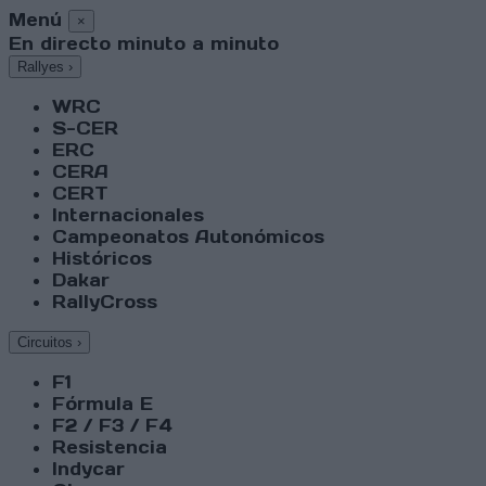
Menú
×
En directo minuto a minuto
Rallyes
›
WRC
S-CER
ERC
CERA
CERT
Internacionales
Campeonatos Autonómicos
Históricos
Dakar
RallyCross
Circuitos
›
F1
Fórmula E
F2 / F3 / F4
Resistencia
Indycar