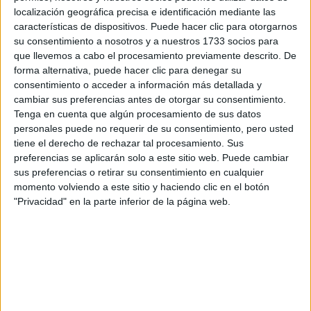
Otros
localización geográfica precisa e identificación mediante las
características de dispositivos. Puede hacer clic para otorgarnos
Producto
su consentimiento a nosotros y a nuestros 1733 socios para
que llevemos a cabo el procesamiento previamente descrito. De
Producto
forma alternativa, puede hacer clic para denegar su
consentimiento o acceder a información más detallada y
Web pensada para poder ofrecer diferentes
cambiar sus preferencias antes de otorgar su consentimiento.
productos propios y ajenos para que los
Tenga en cuenta que algún procesamiento de sus datos
aficionados los puedan adquirir
personales puede no requerir de su consentimiento, pero usted
tiene el derecho de rechazar tal procesamiento. Sus
Divulgación
preferencias se aplicarán solo a este sitio web. Puede cambiar
Dossier
sus preferencias o retirar su consentimiento en cualquier
Webs
momento volviendo a este sitio y haciendo clic en el botón
Comunicados
"Privacidad" en la parte inferior de la página web.
Fotografía
Vídeos (on boards)
Redes Sociales
2026 Revista Scratch |
Contacto
|
Aviso legal
y política de privacidad