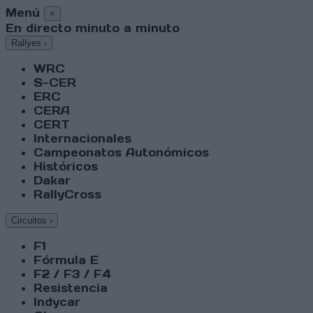
Menú
×
En directo minuto a minuto
Rallyes
›
WRC
S-CER
ERC
CERA
CERT
Internacionales
Campeonatos Autonómicos
Históricos
Dakar
RallyCross
Circuitos
›
F1
Fórmula E
F2 / F3 / F4
Resistencia
Indycar