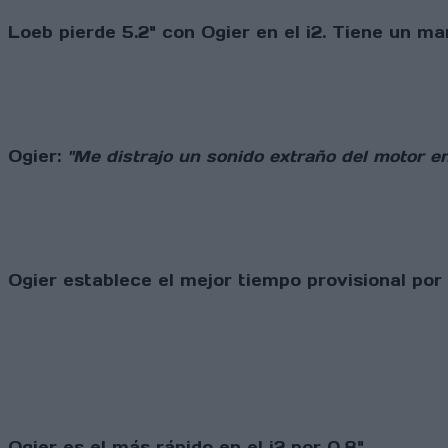
Loeb pierde 5.2" con Ogier en el i2. Tiene un ma
Ogier:
"Me distrajo un sonido extraño del motor en
Ogier establece el mejor tiempo provisional po
Ogier es el más rápido en el i2 por 0.8"