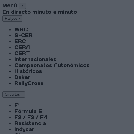
Menú
×
En directo minuto a minuto
Rallyes
›
WRC
S-CER
ERC
CERA
CERT
Internacionales
Campeonatos Autonómicos
Históricos
Dakar
RallyCross
Circuitos
›
F1
Fórmula E
F2 / F3 / F4
Resistencia
Indycar