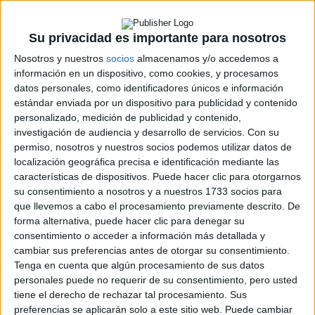
ERC
CERA
CERT
Su privacidad es importante para nosotros
Internacionales
Nosotros y nuestros
socios
almacenamos y/o accedemos a
Campeonatos Autonómicos
información en un dispositivo, como cookies, y procesamos
Históricos
datos personales, como identificadores únicos e información
Dakar
estándar enviada por un dispositivo para publicidad y contenido
RallyCross
personalizado, medición de publicidad y contenido,
investigación de audiencia y desarrollo de servicios.
Con su
Circuitos
permiso, nosotros y nuestros socios podemos utilizar datos de
F1
localización geográfica precisa e identificación mediante las
Fórmula E
características de dispositivos. Puede hacer clic para otorgarnos
F2 / F3 / F4
su consentimiento a nosotros y a nuestros 1733 socios para
Resistencia
que llevemos a cabo el procesamiento previamente descrito. De
Indycar
forma alternativa, puede hacer clic para denegar su
Otros
consentimiento o acceder a información más detallada y
cambiar sus preferencias antes de otorgar su consentimiento.
Producto
Tenga en cuenta que algún procesamiento de sus datos
personales puede no requerir de su consentimiento, pero usted
Producto
tiene el derecho de rechazar tal procesamiento. Sus
preferencias se aplicarán solo a este sitio web. Puede cambiar
Web pensada para poder ofrecer diferentes