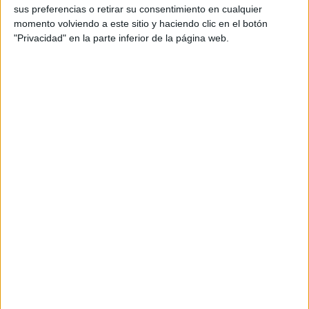
sus preferencias o retirar su consentimiento en cualquier
productos propios y ajenos para que los
momento volviendo a este sitio y haciendo clic en el botón
aficionados los puedan adquirir
"Privacidad" en la parte inferior de la página web.
Divulgación
Dossier
Webs
Comunicados
Fotografía
Vídeos (on boards)
Redes Sociales
2026 Revista Scratch |
Contacto
|
Aviso legal
y política de privacidad
Update CMP